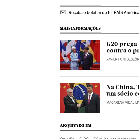
Receba o boletim do EL PAÍS Améric
MAIS INFORMAÇÕES
G20 prega 
contra o p
XAVIER FONTDEGLÒR
Na China, 
um sócio c
MACARENA VIDAL LI
ARQUIVADO EM