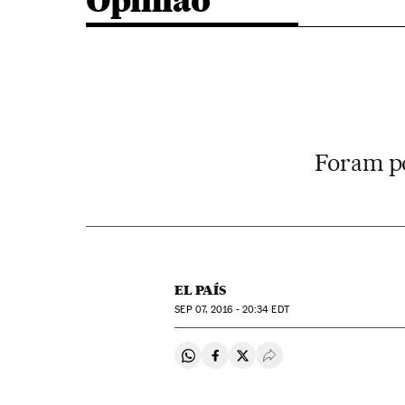
Opinião
Foram po
EL PAÍS
SEP
07, 2016 - 20:34
EDT
Compartir en Whatsapp
Compartir en Facebook
Compartir en Twitter
Desplegar Redes Soci