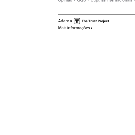
Opinião
G-20
Cúpulas internacionais
Relações exteriores
Política
Economia
Adere a
Mais informações