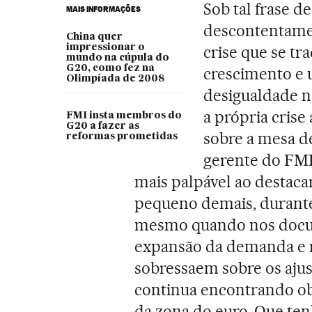
Sob tal frase de
MAIS INFORMAÇÕES
descontentamen
China quer
impressionar o
crise que se t
mundo na cúpula do
G20, como fez na
crescimento e 
Olimpíada de 2008
desigualdade na
a própria cris
FMI insta membros do
G20 a fazer as
sobre a mesa de
reformas prometidas
gerente do FMI
mais palpável ao destaca
pequeno demais, durante
mesmo quando nos docum
expansão da demanda e r
sobressaem sobre os ajus
continua encontrando o
da zona do euro. Que te