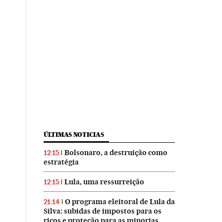
ÚLTIMAS NOTICIAS
Bolsonaro, a destruição como
12:15
estratégia
Lula, uma ressurreição
12:15
O programa eleitoral de Lula da
21:14
Silva: subidas de impostos para os
ricos e proteção para as minorias