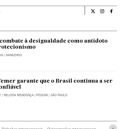
a
Opiniao El País Br
Opiniao El Pa
Opiniao 
combate à desigualdade como antídoto
rotecionismo
IA
| HANGZHOU
Temer garante que o Brasil continua a ser
onfiável
Y
/
HELOÍSA MENDONÇA
| PEQUIM / SÃO PAULO