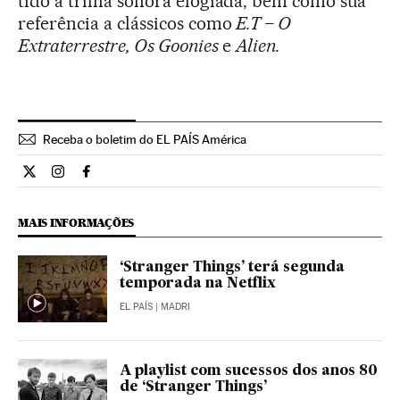
tido a trilha sonora elogiada, bem como sua
referência a clássicos como
E.T – O
Extraterrestre, Os Goonies
e
Alien.
Receba o boletim do EL PAÍS América
Estilo El País Brasil en Twitter
Estilo El País Brasil en Instagram
Estilo El País Brasil en Facebook
MAIS INFORMAÇÕES
‘Stranger Things’ terá segunda
temporada na Netflix
EL PAÍS
| MADRI
A playlist com sucessos dos anos 80
de ‘Stranger Things’