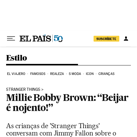
Pular para o conteúdo
SUSCRÍBETE
Estilo
EL VIAJERO
FAMOSOS
REALEZA
S MODA
ICON
CRIANÇAS
STRANGER THINGS
Millie Bobby Brown: “Beijar
é nojento!”
As crianças de 'Stranger Things'
conversam com Jimmy Fallon sobre o