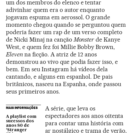
um dos membros do elenco e tentar
adivinhar quem era o autor enquanto
jogavam espuma em aerossol. O grande
momento chegou quando se perguntou quem
poderia fazer um rap de um verso completo
de Nicki Minaj na canção
Monster
de Kanye
West, e quem fez foi Millie Bobby Brown,
Eleven
na ficção. A atriz de 12 anos
demonstrou ao vivo que podia fazer isso, e
bem. Em seu Instagram há vídeos dela
cantando, e alguns em espanhol. De pais
britânicos, nasceu na Espanha, onde passou
seus primeiros anos.
A série, que leva os
MAIS INFORMAÇÕES
espectadores aos anos oitenta
A playlist com
sucessos dos
para contar uma história com
anos 80 de
ar nostálgico e trama de verão,
‘Stranger