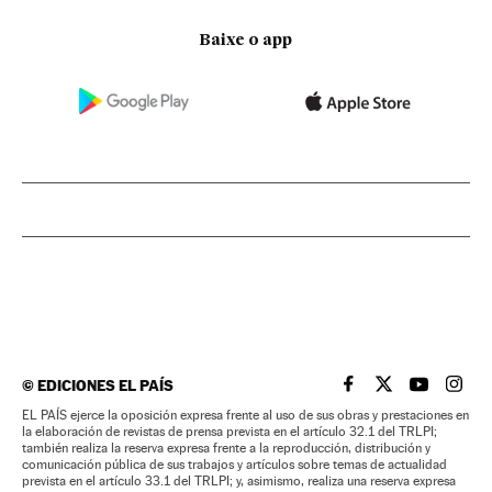
Baixe o app
©
EDICIONES EL PAÍS
EL PAÍS BRASIL EN
EL PAÍS BRASI
EL PAÍS B
EL PA
EL PAÍS ejerce la oposición expresa frente al uso de sus obras y prestaciones en
la elaboración de revistas de prensa prevista en el artículo 32.1 del TRLPI;
también realiza la reserva expresa frente a la reproducción, distribución y
comunicación pública de sus trabajos y artículos sobre temas de actualidad
prevista en el artículo 33.1 del TRLPI; y, asimismo, realiza una reserva expresa