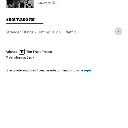
MARC MUÑOZ
ARQUIVADO EM
Stranger Things
Jimmy Fallon
Netflix
Séries americanas
Série ficção científica
Gêneros séries
Plataformas digitales
IPTV
Séries tv
Internet
Adere a
Mais informações
Programa tv
Empresas
Programação
Televisão
Meios comunicação
Economia
Telecomunicações
aquí
Si está interesado en licenciar este contenido, pinche
Comunicações
Comunicação