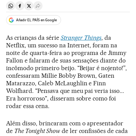
Compartir en Whatsapp
Compartir en Facebook
Compartir en Twitter
Desplegar Redes Sociales
Añadir EL PAÍS en Google
As crianças da série
Stranger Things
, da
Netflix, um sucesso na Internet, foram na
noite de quarta-feira ao programa de Jimmy
Fallon e falaram de suas sensações diante do
incômodo primeiro beijo. "Beijar é nojento!”,
confessaram Millie Bobby Brown, Gaten
Matarazzo, Caleb McLaughlin e Finn
Wolfhard. "Pensava que meu pai veria isso...
Era horroroso", disseram sobre como foi
rodar essa cena.
Além disso, brincaram com o apresentador
de
The Tonight Show
de ler confissões de cada