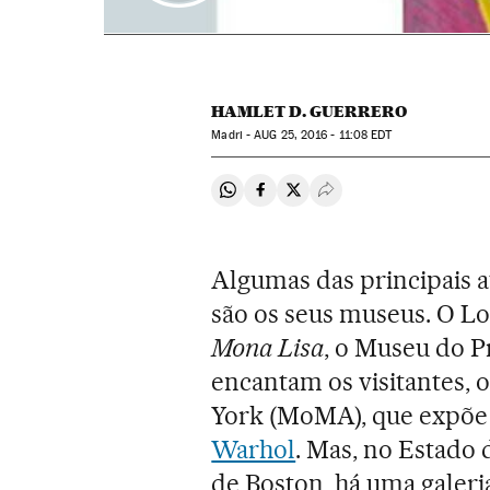
HAMLET D. GUERRERO
Madri -
AUG
25, 2016 - 11:08
EDT
Compartir en Whatsapp
Compartir en Facebook
Compartir en Twitter
Desplegar Redes Soci
Algumas das principais a
são os seus museus. O Lo
Mona Lisa
, o Museu do 
encantam os visitantes,
York (MoMA), que expõe
Warhol
. Mas, no Estado 
de Boston, há uma galeri