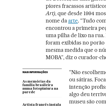
piores fracassos artísti
Art)
, que desde 1994 mos
nome da
arte
. “Tudo co
encontrou a primeira pe
uma pilha de lixo na rua
foram exibidas no porão 
mesma medida que o núme
MOBA”, diz o curador-che
“Não escolhemo
MAIS INFORMAÇÕES
ou sátiras. Fo
As memórias da
família brasileira
intenção profis
numa fotopintura na
parede
algo deu terriv
museu são com
Artista francês instala