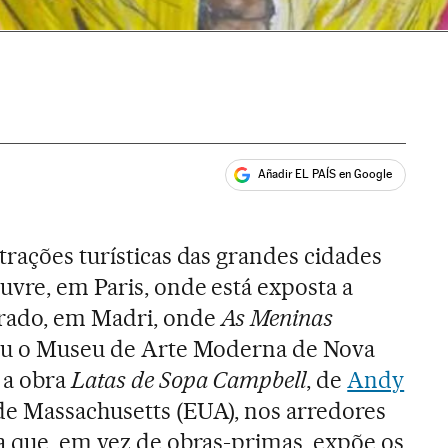
Añadir EL PAÍS en Google
ales
trações turísticas das grandes cidades
uvre, em Paris, onde está exposta a
Prado, em Madri, onde
As Meninas
 ou o Museu de Arte Moderna de Nova
 a obra
Latas de Sopa Campbell
, de
Andy
de Massachusetts (EUA), nos arredores
a que, em vez de obras-primas, expõe os