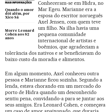
Conheceram-se em Hidra, no
MAIS INFORMAÇÕES
Mar Egeu. Marianne era a
Quando o amor
dói além, por
esposa do escritor norueguês
Xico Sá
Axel Jensen, com quem teve
um filho. Na ilha havia uma
Morre Leonard
pequena comunidade
Cohen aos 82
anos
internacional de artistas e
boêmios, que agradeciam a
tolerância dos nativos e se beneficiavam do
baixo custo da moradia e alimentos.
Em algum momento, Axel conheceu outra
pessoa e Marianne ficou sozinha. Segundo a
lenda, estava chorando em um mercado do
porto de Hidra quando um desconhecido
sentiu pena, convidando-a para se juntar aos
seus amigos. Era Leonard Cohen, e começava
um caso de amor apaixonado, que duraria,