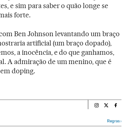
s, e sim para saber o quão longe se
mais forte.
, com Ben Johnson levantando um braço
straria artificial (um braço dopado),
emos, a inocência, e do que ganhamos,
al. A admiração de um menino, que é
sem doping.
Esportes El País B
Esportes El Pa
Esportes
Regras
›