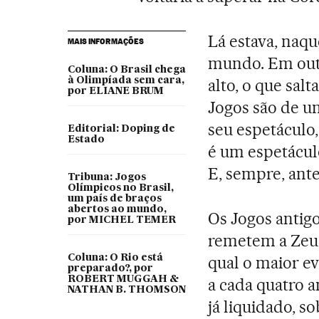
Lá estava, naq
MAIS INFORMAÇÕES
mundo. Em outra
Coluna: O Brasil chega
à Olimpíada sem cara,
alto, o que sal
por ELIANE BRUM
Jogos são de u
seu espetáculo,
Editorial: Doping de
Estado
é um espetácul
E, sempre, ant
Tribuna: Jogos
Olímpicos no Brasil,
um país de braços
abertos ao mundo,
Os Jogos antigo
por MICHEL TEMER
remetem a Zeus
Coluna: O Rio está
qual o maior ev
preparado?, por
ROBERT MUGGAH &
a cada quatro 
NATHAN B. THOMSON
já liquidado, s