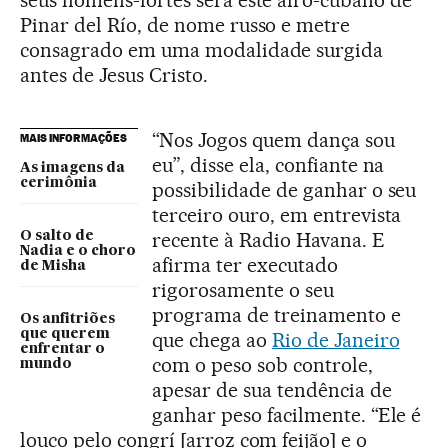
seus homens-fortes será este afro-cubano de
Pinar del Río, de nome russo e metre
consagrado em uma modalidade surgida
antes de Jesus Cristo.
“Nos Jogos quem dança sou
MAIS INFORMAÇÕES
eu”, disse ela, confiante na
As imagens da
cerimônia
possibilidade de ganhar o seu
terceiro ouro, em entrevista
recente à Radio Havana. E
O salto de
Nadia e o choro
afirma ter executado
de Misha
rigorosamente o seu
programa de treinamento e
Os anfitriões
que querem
que chega ao
Rio de Janeiro
enfrentar o
com o peso sob controle,
mundo
apesar de sua tendência de
ganhar peso facilmente. “Ele é
louco pelo congrí [arroz com feijão] e o