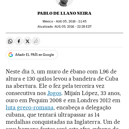
PABLO DE LLANO NEIRA
México -
AUG
05, 2016 - 21:45
atualizado:
AUG
05, 2016 - 22:28
EDT
Compartir en Whatsapp
Compartir en Facebook
Compartir en Twitter
Desplegar Redes Sociales
Añadir EL PAÍS en Google
Neste dia 5, um muro de ébano com 1,96 de
altura e 130 quilos levou a bandeira de Cuba
na abertura. Ele o fez pela terceira vez
consecutiva nos
Jogos
. Mijaín López, 33 anos,
ouro em Pequim 2008 e em Londres 2012 em
luta greco-romana
, encabeça a delegação
cubana, que tentará ultrapassar as 14
medalhas conquistadas na Inglaterra. Um de