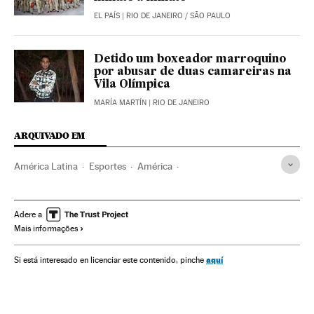
EL PAÍS
| RIO DE JANEIRO / SÃO PAULO
Detido um boxeador marroquino
por abusar de duas camareiras na
Vila Olímpica
MARÍA MARTÍN
| RIO DE JANEIRO
ARQUIVADO EM
América Latina
Esportes
América
Luta greco-romana
Pinar del Río
Cuba
Luta
Olimpíadas Rio 2016
Caribe
Jogos Olímpicos
Adere a
Mais informações
Esportes combate
Competições
aquí
Si está interesado en licenciar este contenido, pinche