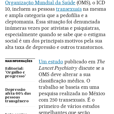
Organização Mundial da Saúde
(OMS), o ICD
10, incluem as pessoas
transexuais
na mesma
e ampla categoria que a pedofilia e a
cleptomania. Essa situação foi denunciada
inúmeras vezes por ativistas e psiquiatras,
especialmente quando se sabe que o estigma
social é um dos principais motivos pela sua
alta taxa de depressão e outros transtornos.
Um estudo
publicado em
The
MAIS INFORMAÇÕES
Lancet Psychiatry
discute se a
Editorial:
'Orgulho e
OMS deve alterar a sua
progresso'
classificação médica. O
trabalho se baseia em uma
Depressão
pesquisa realizada no México
afeta 60% das
pessoas
com 250 transexuais. É o
transgênero
primeiro de vários estudos
semelhantes que serão