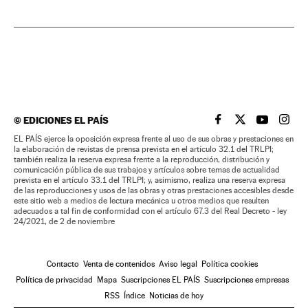
©
EDICIONES EL PAÍS
EL PAÍS BRASIL EN
EL PAÍS BRASI
EL PAÍS B
EL PA
EL PAÍS ejerce la oposición expresa frente al uso de sus obras y prestaciones en
la elaboración de revistas de prensa prevista en el artículo 32.1 del TRLPI;
también realiza la reserva expresa frente a la reproducción, distribución y
comunicación pública de sus trabajos y artículos sobre temas de actualidad
prevista en el artículo 33.1 del TRLPI; y, asimismo, realiza una reserva expresa
de las reproducciones y usos de las obras y otras prestaciones accesibles desde
este sitio web a medios de lectura mecánica u otros medios que resulten
adecuados a tal fin de conformidad con el artículo 67.3 del Real Decreto - ley
24/2021, de 2 de noviembre
Contacto
Venta de contenidos
Aviso legal
Política cookies
Política de privacidad
Mapa
Suscripciones EL PAÍS
Suscripciones empresas
RSS
Índice
Noticias de hoy