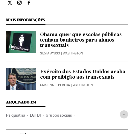
Ciencia El País Brasil en Twitter
Ciencia El País Brasil en Instagram
Ciencia El País Brasil en Facebook
MAIS INFORMAÇÕES
Obama quer que escolas públicas
tenham banheiros para alunos
transexuais
SILVIA AYUSO
| WASHINGTON
Exército dos Estados Unidos acaba
com proibição aos transexuais
CRISTINA F. PEREDA
| WASHINGTON
ARQUIVADO EM
Psiquiatria
LGTBI
Grupos sociais
Especialidades médicas
Medicina
Saúde
Sociedade