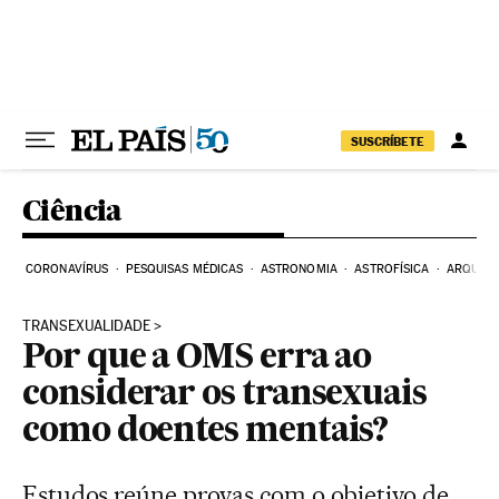
Pular para o conteúdo
SUSCRÍBETE
Ciência
CORONAVÍRUS
PESQUISAS MÉDICAS
ASTRONOMIA
ASTROFÍSICA
ARQUEO
TRANSEXUALIDADE
Por que a OMS erra ao
considerar os transexuais
como doentes mentais?
Estudos reúne provas com o objetivo de