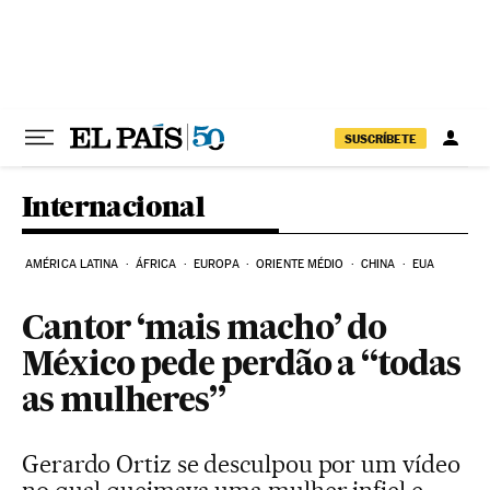
Pular para o conteúdo
SUSCRÍBETE
Internacional
AMÉRICA LATINA
ÁFRICA
EUROPA
ORIENTE MÉDIO
CHINA
EUA
Cantor ‘mais macho’ do
México pede perdão a “todas
as mulheres”
Gerardo Ortiz se desculpou por um vídeo