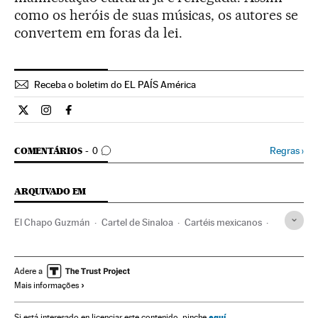
como os heróis de suas músicas, os autores se
convertem em foras da lei.
Receba o boletim do EL PAÍS América
Internacional El País Brasil en Twitter
Internacional El País Brasil en Instagram
Internacional El País Brasil en Facebook
COMENTÁRIOS
Regras
›
COMENTÁRIOS
0
ARQUIVADO EM
El Chapo Guzmán
Cartel de Sinaloa
Cartéis mexicanos
Narcotraficantes
México
Narcotráfico
Crime organizado
América do Norte
Adere a
Mais informações
Delitos contra saúde pública
Delinquência
América Latina
Música
América
Delitos
Justiça
aquí
Si está interesado en licenciar este contenido, pinche