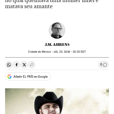
no qual queimava uma mulher infiel e
matava seu amante
J.M. AHRENS
Cidade do México -
JUL
23, 2016 - 20:32
EDT
0
Compartir en Whatsapp
Compartir en Facebook
Compartir en Twitter
Desplegar Redes Sociales
Comen
Añadir EL PAÍS en Google