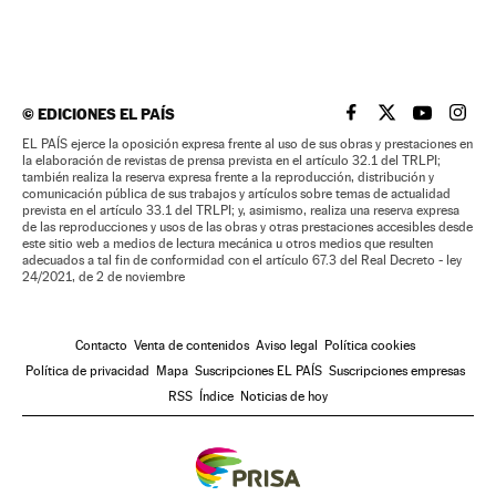
©
EDICIONES EL PAÍS
EL PAÍS BRASIL EN
EL PAÍS BRASI
EL PAÍS B
EL PA
EL PAÍS ejerce la oposición expresa frente al uso de sus obras y prestaciones en
la elaboración de revistas de prensa prevista en el artículo 32.1 del TRLPI;
también realiza la reserva expresa frente a la reproducción, distribución y
comunicación pública de sus trabajos y artículos sobre temas de actualidad
prevista en el artículo 33.1 del TRLPI; y, asimismo, realiza una reserva expresa
de las reproducciones y usos de las obras y otras prestaciones accesibles desde
este sitio web a medios de lectura mecánica u otros medios que resulten
adecuados a tal fin de conformidad con el artículo 67.3 del Real Decreto - ley
24/2021, de 2 de noviembre
Contacto
Venta de contenidos
Aviso legal
Política cookies
Política de privacidad
Mapa
Suscripciones EL PAÍS
Suscripciones empresas
RSS
Índice
Noticias de hoy