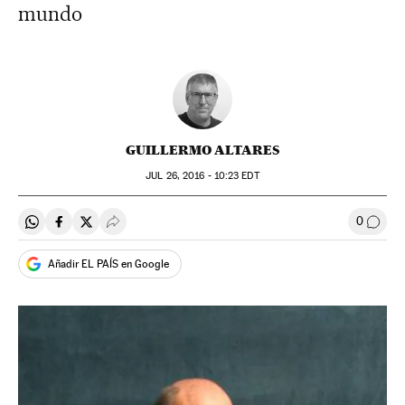
mundo
GUILLERMO ALTARES
JUL
26, 2016 - 10:23
EDT
0
Compartir en Whatsapp
Compartir en Facebook
Compartir en Twitter
Desplegar Redes Sociales
Comen
Añadir EL PAÍS en Google