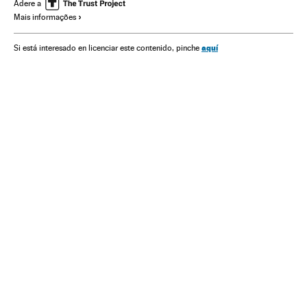
Problemas ambientais
Energia não renovável
Adere a
Mais informações
Organizações internacionais
Fontes energia
Relações exteriores
Energia
Meio ambiente
aquí
Si está interesado en licenciar este contenido, pinche