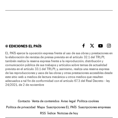
©
EDICIONES EL PAÍS
EL PAÍS BRASIL EN
EL PAÍS BRASI
EL PAÍS B
EL PA
EL PAÍS ejerce la oposición expresa frente al uso de sus obras y prestaciones en
la elaboración de revistas de prensa prevista en el artículo 32.1 del TRLPI;
también realiza la reserva expresa frente a la reproducción, distribución y
comunicación pública de sus trabajos y artículos sobre temas de actualidad
prevista en el artículo 33.1 del TRLPI; y, asimismo, realiza una reserva expresa
de las reproducciones y usos de las obras y otras prestaciones accesibles desde
este sitio web a medios de lectura mecánica u otros medios que resulten
adecuados a tal fin de conformidad con el artículo 67.3 del Real Decreto - ley
24/2021, de 2 de noviembre
Contacto
Venta de contenidos
Aviso legal
Política cookies
Política de privacidad
Mapa
Suscripciones EL PAÍS
Suscripciones empresas
RSS
Índice
Noticias de hoy