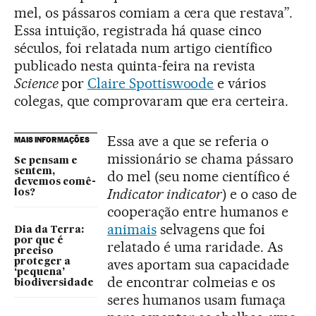
mel, os pássaros comiam a cera que restava”.
Essa intuição, registrada há quase cinco
séculos, foi relatada num artigo científico
publicado nesta quinta-feira na revista
Science
por
Claire Spottiswoode
e vários
colegas, que comprovaram que era certeira.
Essa ave a que se referia o
MAIS INFORMAÇÕES
missionário se chama pássaro
Se pensam e
sentem,
do mel (seu nome científico é
devemos comê-
Indicator indicator
) e o caso de
los?
cooperação entre humanos e
animais
selvagens que foi
Dia da Terra:
por que é
relatado é uma raridade. As
preciso
aves aportam sua capacidade
proteger a
‘pequena’
de encontrar colmeias e os
biodiversidade
seres humanos usam fumaça