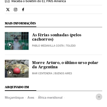
Receba o boletim do EL PAÍS América
Ciencia El País Brasil en Twitter
Ciencia El País Brasil en Instagram
Ciencia El País Brasil en Facebook
MAIS INFORMAÇÕES
As férias sonhadas (pelos
cachorros)
PABLO MEDIAVILLA COSTA
| TOLEDO
Morre Arturo, o último urso polar
da Argentina
MAR CENTENERA
| BUENOS AIRES
ARQUIVADO EM
Moçambique
Aves
África meridional
Evolução humana
Antropologia
Ciências sociais