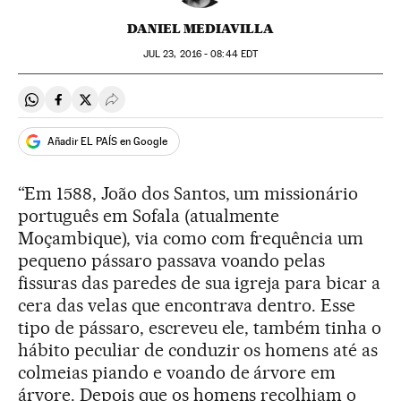
DANIEL MEDIAVILLA
JUL
23, 2016 - 08:44
EDT
Compartir en Whatsapp
Compartir en Facebook
Compartir en Twitter
Desplegar Redes Sociales
Añadir EL PAÍS en Google
“Em 1588, João dos Santos, um missionário
português em Sofala (atualmente
Moçambique), via como com frequência um
pequeno pássaro passava voando pelas
fissuras das paredes de sua igreja para bicar a
cera das velas que encontrava dentro. Esse
tipo de pássaro, escreveu ele, também tinha o
hábito peculiar de conduzir os homens até as
colmeias piando e voando de árvore em
árvore. Depois que os homens recolhiam o