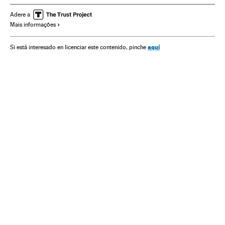
África
Animais
Fauna
Espécies
Meio ambiente
Adere a
Mais informações
Comunicação
Ciência
aquí
Si está interesado en licenciar este contenido, pinche