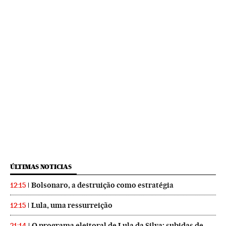
ÚLTIMAS NOTICIAS
Bolsonaro, a destruição como estratégia
12:15
Lula, uma ressurreição
12:15
O programa eleitoral de Lula da Silva: subidas de
21:14