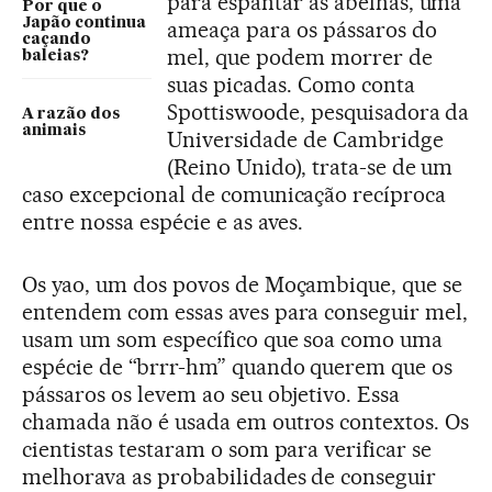
para espantar as abelhas, uma
Por que o
Japão continua
ameaça para os pássaros do
caçando
mel, que podem morrer de
baleias?
suas picadas. Como conta
Spottiswoode, pesquisadora da
A razão dos
animais
Universidade de Cambridge
(Reino Unido), trata-se de um
caso excepcional de comunicação recíproca
entre nossa espécie e as aves.
Os yao, um dos povos de Moçambique, que se
entendem com essas aves para conseguir mel,
usam um som específico que soa como uma
espécie de “brrr-hm” quando querem que os
pássaros os levem ao seu objetivo. Essa
chamada não é usada em outros contextos. Os
cientistas testaram o som para verificar se
melhorava as probabilidades de conseguir