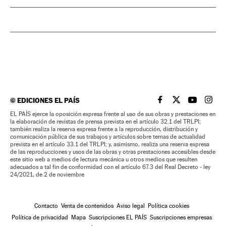
©
EDICIONES EL PAÍS
EL PAÍS BRASIL EN
EL PAÍS BRASI
EL PAÍS B
EL PA
EL PAÍS ejerce la oposición expresa frente al uso de sus obras y prestaciones en
la elaboración de revistas de prensa prevista en el artículo 32.1 del TRLPI;
también realiza la reserva expresa frente a la reproducción, distribución y
comunicación pública de sus trabajos y artículos sobre temas de actualidad
prevista en el artículo 33.1 del TRLPI; y, asimismo, realiza una reserva expresa
de las reproducciones y usos de las obras y otras prestaciones accesibles desde
este sitio web a medios de lectura mecánica u otros medios que resulten
adecuados a tal fin de conformidad con el artículo 67.3 del Real Decreto - ley
24/2021, de 2 de noviembre
Contacto
Venta de contenidos
Aviso legal
Política cookies
Política de privacidad
Mapa
Suscripciones EL PAÍS
Suscripciones empresas