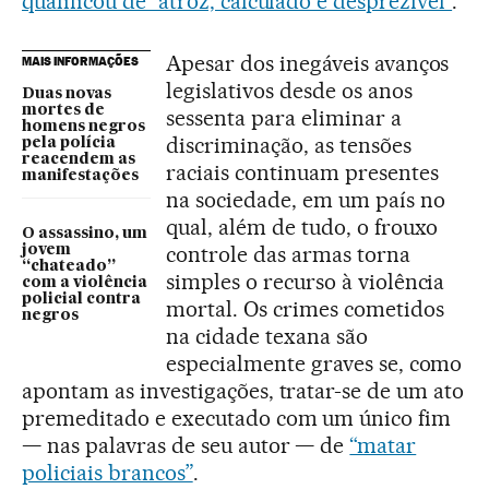
qualificou de “atroz, calculado e desprezível”
.
Apesar dos inegáveis avanços
MAIS INFORMAÇÕES
legislativos desde os anos
Duas novas
mortes de
sessenta para eliminar a
homens negros
discriminação, as tensões
pela polícia
reacendem as
raciais continuam presentes
manifestações
na sociedade, em um país no
qual, além de tudo, o frouxo
O assassino, um
controle das armas torna
jovem
“chateado”
simples o recurso à violência
com a violência
policial contra
mortal. Os crimes cometidos
negros
na cidade texana são
especialmente graves se, como
apontam as investigações, tratar-se de um ato
premeditado e executado com um único fim
— nas palavras de seu autor — de
“matar
policiais brancos”
.