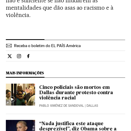
não é suficiente se não mudarem as
mentalidades que dão asas ao racismo e à
violência.
Receba o boletim do EL PAÍS América
Opiniao El País Brasil en Twitter
Opiniao El País Brasil en Instagram
Opiniao El País Brasil en Facebook
MAIS INFORMAÇÕES
Cinco policiais são mortos em
Dallas durante protesto contra
violência racial
PABLO XIMÉNEZ DE SANDOVAL
| DALLAS
“Nada justifica este ataque
desprezível”, diz Obama sobre a