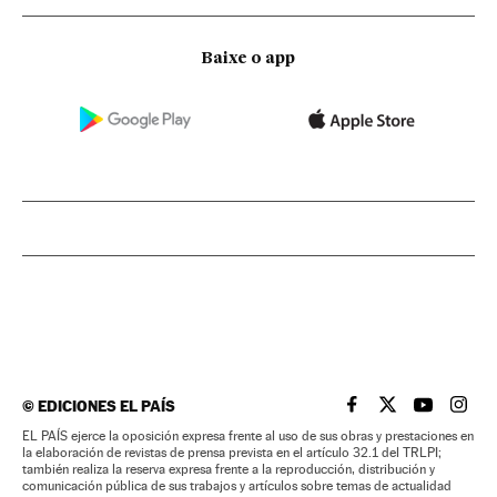
Baixe o app
©
EDICIONES EL PAÍS
EL PAÍS BRASIL EN
EL PAÍS BRASI
EL PAÍS B
EL PA
EL PAÍS ejerce la oposición expresa frente al uso de sus obras y prestaciones en
la elaboración de revistas de prensa prevista en el artículo 32.1 del TRLPI;
también realiza la reserva expresa frente a la reproducción, distribución y
comunicación pública de sus trabajos y artículos sobre temas de actualidad