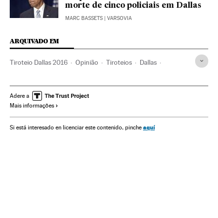
morte de cinco policiais em Dallas
MARC BASSETS
| VARSOVIA
ARQUIVADO EM
Tiroteio Dallas 2016
Opinião
Tiroteios
Dallas
Protestos sociais
Afro-Americanos
Incidentes
Violência racial
Texas
Distúrbios
Afrodescendentes
Adere a
Mais informações
Conflitos raciais
Mal-estar social
Estados Unidos
América do Norte
Racismo
Negros
Delitos ódio
aquí
Si está interesado en licenciar este contenido, pinche
Grupos sociais
Acontecimentos
Conflitos
América
Preconceitos
Justiça
Problemas sociais