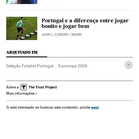
Portugal e a diferença entre jogar
bonito e jogar bem
JUAN L. CUDEIRO
| MADRI
ARQUIVADO EM
Seleção Futebol Portugal
Eurocopa 2016
Cristiano Ronaldo
Seleção Futebol País de Gales
Eurocopa
Seleções esportivas
Futebol
Competições
Adere a
Mais informações
Esportes
Selección portuguesa
aquí
Si está interesado en licenciar este contenido, pinche