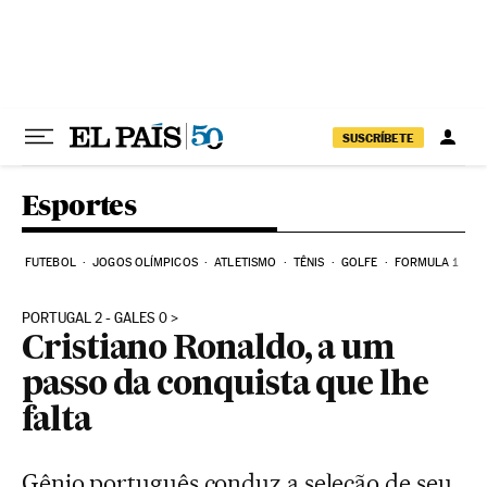
Pular para o conteúdo
SUSCRÍBETE
Esportes
FUTEBOL
JOGOS OLÍMPICOS
ATLETISMO
TÊNIS
GOLFE
FORMULA 1
PORTUGAL 2 - GALES 0
Cristiano Ronaldo, a um
passo da conquista que lhe
falta
Gênio português conduz a seleção de seu