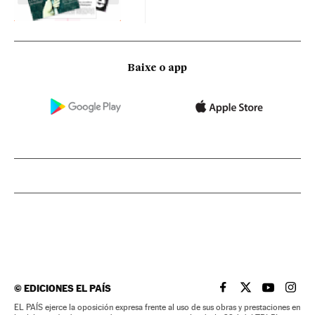
Baixe o app
©
EDICIONES EL PAÍS
EL PAÍS BRASIL EN
EL PAÍS BRASI
EL PAÍS B
EL PA
EL PAÍS ejerce la oposición expresa frente al uso de sus obras y prestaciones en