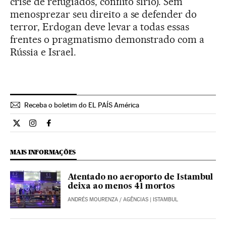
crise de refugiados, conflito sírio). Sem
menosprezar seu direito a se defender do
terror, Erdogan deve levar a todas essas
frentes o pragmatismo demonstrado com a
Rússia e Israel.
Receba o boletim do EL PAÍS América
Opiniao El País Brasil en Twitter
Opiniao El País Brasil en Instagram
Opiniao El País Brasil en Facebook
MAIS INFORMAÇÕES
Atentado no aeroporto de Istambul
deixa ao menos 41 mortos
ANDRÉS MOURENZA
/
AGÊNCIAS
| ISTAMBUL