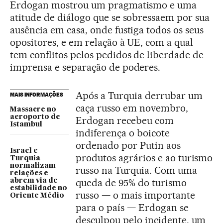
Erdogan mostrou um pragmatismo e uma
atitude de diálogo que se sobressaem por sua
ausência em casa, onde fustiga todos os seus
opositores, e em relação à UE, com a qual
tem conflitos pelos pedidos de liberdade de
imprensa e separação de poderes.
Após a Turquia derrubar um
MAIS INFORMAÇÕES
caça russo em novembro,
Massacre no
aeroporto de
Erdogan recebeu com
Istambul
indiferença o boicote
ordenado por Putin aos
Israel e
produtos agrários e ao turismo
Turquia
normalizam
russo na Turquia. Com uma
relações e
queda de 95% do turismo
abrem via de
estabilidade no
russo — o mais importante
Oriente Médio
para o país — Erdogan se
desculpou pelo incidente, um