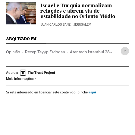
Israel e Turquia normalizam
relações e abrem via de
estabilidade no Oriente Médio
JUAN CARLOS SANZ
| JERUSALEM
ARQUIVADO EM
Opinião
Recep Tayyip Erdogan
Atentado Istambul 28-J
Atentados suicidas
Istambul
Rússia
Israel
Atentados bomba
Atentados mortais
Turquia
Adere a
Mais informações
Europa Leste
Atentados terroristas
Balcãs
Oriente médio
Europa Sul
Ásia
Terrorismo
Europa
aquí
Si está interesado en licenciar este contenido, pinche