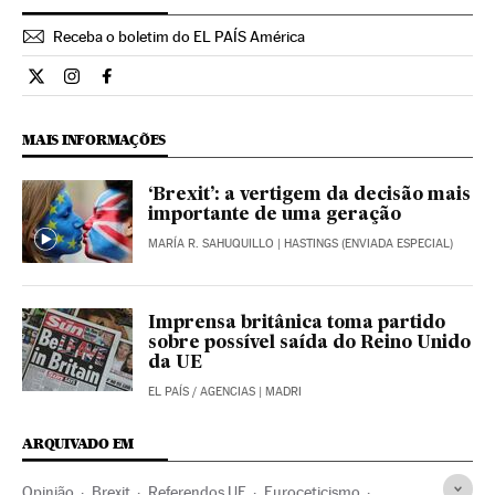
Receba o boletim do EL PAÍS América
Opiniao El País Brasil en Twitter
Opiniao El País Brasil en Instagram
Opiniao El País Brasil en Facebook
MAIS INFORMAÇÕES
‘Brexit’: a vertigem da decisão mais
importante de uma geração
MARÍA R. SAHUQUILLO
| HASTINGS (ENVIADA ESPECIAL)
Imprensa britânica toma partido
sobre possível saída do Reino Unido
da UE
EL PAÍS
/
AGENCIAS
| MADRI
ARQUIVADO EM
Opinião
Brexit
Referendos UE
Euroceticismo