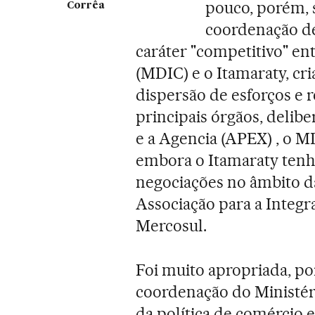
pouco, porém, s
Corrêa
coordenação de
caráter "competitivo" en
(MDIC) e o Itamaraty, c
dispersão de esforços e 
principais órgãos, delib
e a Agencia (APEX) , o 
embora o Itamaraty tenh
negociações no âmbito 
Associação para a Integr
Mercosul.
Foi muito apropriada, por
coordenação do Ministér
da política de comércio 