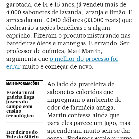
garotada, de 14 e 15 anos, já vendeu mais de
4.000 sabonetes de lavanda, laranja e limão. E
arrecadaram 10.000 dólares (33.000 reais) que
dedicarão a ações benéficas e a algum
capricho. Fizeram o produto misturando nas
batedeiras óleos e manteigas. E errando. Seu
professor de química, Matt Martin,
argumenta que
o melhor do processo foi
errar
muito e começar de novo.
Ao lado da prateleira de
MAIS INFORMAÇÕES
sabonetes coloridos que
Escola rural
gaúcha fisga
impregnam o ambiente do
jovens do
odor de farmácia antiga,
campo com
ensino
Martin confessa ainda que
tecnológico
para eles parece um jogo, mas
aprenderam muito sem se dar
Herdeiros do
conta: “Pudemos explorar uma
Vale do Silício