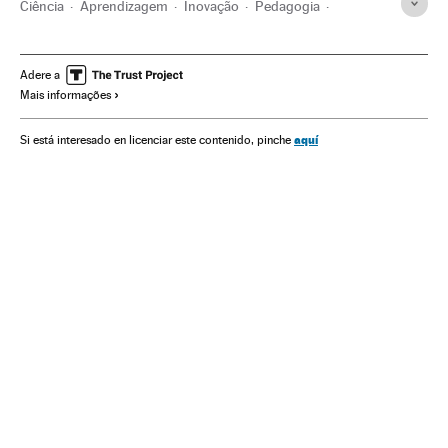
Ciência
Aprendizagem
Inovação
Pedagogia
Colégios
Política científica
Centros educativos
Educação
Ministerio de Educación y Deportes
Adere a
Mais informações
Ministérios
Administração Estado
Administração pública
Inovações na Educação
aquí
Si está interesado en licenciar este contenido, pinche