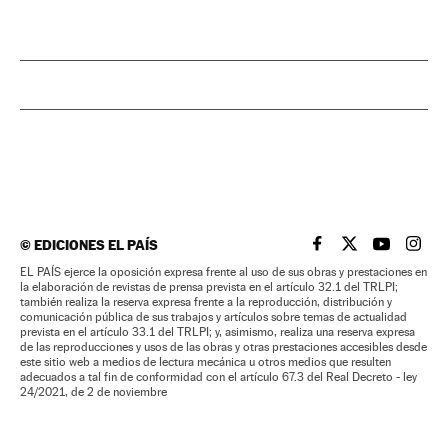
©
EDICIONES EL PAÍS
EL PAÍS BRASIL EN
EL PAÍS BRASI
EL PAÍS B
EL PA
EL PAÍS ejerce la oposición expresa frente al uso de sus obras y prestaciones en
la elaboración de revistas de prensa prevista en el artículo 32.1 del TRLPI;
también realiza la reserva expresa frente a la reproducción, distribución y
comunicación pública de sus trabajos y artículos sobre temas de actualidad
prevista en el artículo 33.1 del TRLPI; y, asimismo, realiza una reserva expresa
de las reproducciones y usos de las obras y otras prestaciones accesibles desde
este sitio web a medios de lectura mecánica u otros medios que resulten
adecuados a tal fin de conformidad con el artículo 67.3 del Real Decreto - ley
24/2021, de 2 de noviembre