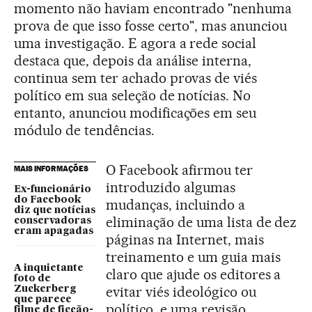
momento não haviam encontrado "nenhuma
prova de que isso fosse certo", mas anunciou
uma investigação. E agora a rede social
destaca que, depois da análise interna,
continua sem ter achado provas de viés
político em sua seleção de notícias. No
entanto, anunciou modificações em seu
módulo de tendências.
O Facebook afirmou ter
MAIS INFORMAÇÕES
introduzido algumas
Ex-funcionário
do Facebook
mudanças, incluindo a
diz que notícias
eliminação de uma lista de dez
conservadoras
eram apagadas
páginas na Internet, mais
treinamento e um guia mais
A inquietante
claro que ajude os editores a
foto de
evitar viés ideológico ou
Zuckerberg
que parece
político, e uma revisão
filme de ficção-