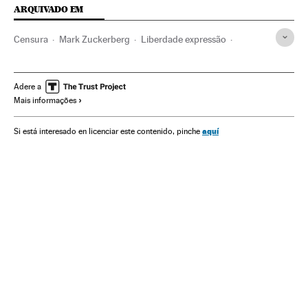
ARQUIVADO EM
Censura
Mark Zuckerberg
Liberdade expressão
Facebook
Redes sociais
Serviços informação
Internet
Empresas
Cultura
Economia
Telecomunicações
Adere a
Mais informações
Meios comunicação
Comunicações
Comunicação
aquí
Si está interesado en licenciar este contenido, pinche