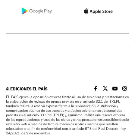
©
EDICIONES EL PAÍS
EL PAÍS BRASIL EN
EL PAÍS BRASI
EL PAÍS B
EL PA
EL PAÍS ejerce la oposición expresa frente al uso de sus obras y prestaciones en
la elaboración de revistas de prensa prevista en el artículo 32.1 del TRLPI;
también realiza la reserva expresa frente a la reproducción, distribución y
comunicación pública de sus trabajos y artículos sobre temas de actualidad
prevista en el artículo 33.1 del TRLPI; y, asimismo, realiza una reserva expresa
de las reproducciones y usos de las obras y otras prestaciones accesibles desde
este sitio web a medios de lectura mecánica u otros medios que resulten
adecuados a tal fin de conformidad con el artículo 67.3 del Real Decreto - ley
24/2021, de 2 de noviembre