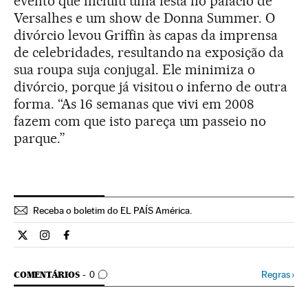
evento que incluiu uma festa no palácio de
Versalhes e um show de Donna Summer. O
divórcio levou Griffin às capas da imprensa
de celebridades, resultando na exposição da
sua roupa suja conjugal. Ele minimiza o
divórcio, porque já visitou o inferno de outra
forma. “As 16 semanas que vivi em 2008
fazem com que isto pareça um passeio no
parque.”
Receba o boletim do EL PAÍS América.
Economia El País Brasil en Twitter
Economia El País Brasil en Instagram
Economia El País Brasil en Facebook
COMENTÁRIOS
Regras
›
COMENTÁRIOS
0