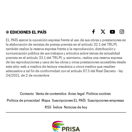
©
EDICIONES EL PAÍS
EL PAÍS BRASIL EN
EL PAÍS BRASI
EL PAÍS B
EL PA
EL PAÍS ejerce la oposición expresa frente al uso de sus obras y prestaciones en
la elaboración de revistas de prensa prevista en el artículo 32.1 del TRLPI;
también realiza la reserva expresa frente a la reproducción, distribución y
comunicación pública de sus trabajos y artículos sobre temas de actualidad
prevista en el artículo 33.1 del TRLPI; y, asimismo, realiza una reserva expresa
de las reproducciones y usos de las obras y otras prestaciones accesibles desde
este sitio web a medios de lectura mecánica u otros medios que resulten
adecuados a tal fin de conformidad con el artículo 67.3 del Real Decreto - ley
24/2021, de 2 de noviembre
Contacto
Venta de contenidos
Aviso legal
Política cookies
Política de privacidad
Mapa
Suscripciones EL PAÍS
Suscripciones empresas
RSS
Índice
Noticias de hoy