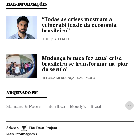
MAIS INFORMAÇÕES
“Todas as crises mostram a
vulnerabilidade da economia
brasileira”
H. M.
| SÃO PAULO
Mudança brusca fez atual crise
brasileira se transformar na ‘pior
do século’
HELOÍSA MENDONÇA
| SÃO PAULO
ARQUIVADO EM
Standard & Poor's
Fitch Ibca
Moody's
Brasil
América do Sul
América Latina
Empresas
América
Economia
Adere a
Mais informações