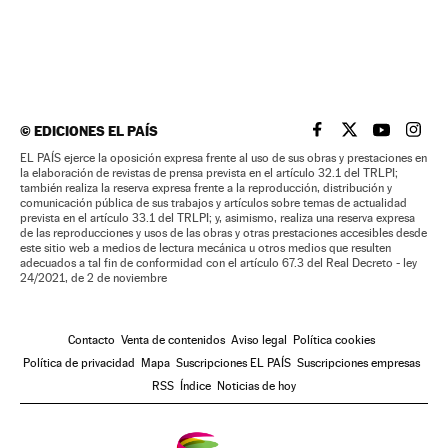
©
EDICIONES EL PAÍS
EL PAÍS BRASIL EN
EL PAÍS BRASI
EL PAÍS B
EL PA
EL PAÍS ejerce la oposición expresa frente al uso de sus obras y prestaciones en
la elaboración de revistas de prensa prevista en el artículo 32.1 del TRLPI;
también realiza la reserva expresa frente a la reproducción, distribución y
comunicación pública de sus trabajos y artículos sobre temas de actualidad
prevista en el artículo 33.1 del TRLPI; y, asimismo, realiza una reserva expresa
de las reproducciones y usos de las obras y otras prestaciones accesibles desde
este sitio web a medios de lectura mecánica u otros medios que resulten
adecuados a tal fin de conformidad con el artículo 67.3 del Real Decreto - ley
24/2021, de 2 de noviembre
Contacto
Venta de contenidos
Aviso legal
Política cookies
Política de privacidad
Mapa
Suscripciones EL PAÍS
Suscripciones empresas
RSS
Índice
Noticias de hoy