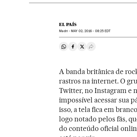
EL PAÍS
Madri -
MAY
02, 2016 - 08:25
EDT
Compartir en Whatsapp
Compartir en Facebook
Compartir en Twitter
Desplegar Redes Soci
A banda britânica de ro
rastros na internet. O g
Twitter, no Instagram e
impossível acessar sua p
isso, a tela fica em bran
logo notado pelos fãs, q
do conteúdo oficial onli