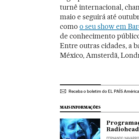
turnê internacional, ch
maio e seguirá até outub
como
o seu show em Bar
de conhecimento público
Entre outras cidades, a 
México, Amsterdã, Londre
Receba o boletim do EL PAÍS Améric
MAIS INFORMAÇÕES
Programaç
Radiohead
FERNANDO NAVARR