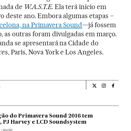
amada de
W.A.S.T.E.
Ela terá início em
ro deste ano. Embora algumas etapas –
celona, na Primavera Sound
—já fossem
, as outras foram divulgadas em março.
banda se apresentará na Cidade do
s, Paris, Nova York e Los Angeles.
a
Cultura El País Bra
Cultura El Pa
Cultura 
ão do Primavera Sound 2016 tem
, PJ Harvey e LCD Soundsystem
O
| MADRI