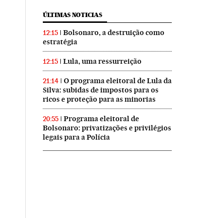
ÚLTIMAS NOTICIAS
Bolsonaro, a destruição como
12:15
estratégia
Lula, uma ressurreição
12:15
O programa eleitoral de Lula da
21:14
Silva: subidas de impostos para os
ricos e proteção para as minorias
Programa eleitoral de
20:55
Bolsonaro: privatizações e privilégios
legais para a Polícia
sil en Twitter
ís Brasil en Instagram
El País Brasil en Facebook