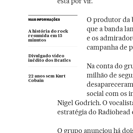
está por vir.
O produtor da 
MAIS INFORMAÇÕES
que a banda la
A história do rock
resumida em 15
e os admirador
minutos
campanha de p
Divulgado vídeo
inédito dos Beatles
Na conta do gr
milhão de segu
22 anos sem Kurt
Cobain
desapareceram
social com os i
Nigel Godrich. O vocalist
estratégia do Radiohead
O grupo anunciou há doi