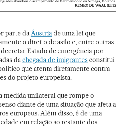
fugiados abandona o acampamento de Heumensoord en Nimega, Holanda.
REMKO DE WAAL (EFE)
r parte da
Áustria
de uma lei que
amente o direito de asilo e, entre outras
e decretar Estado de emergência por
vadas da
chegada de imigrantes
constitui
político que atenta diretamente contra
res do projeto europeísta.
a medida unilateral que rompe o
senso diante de uma situação que afeta a
iros europeus. Além disso, é de uma
riedade em relação ao restante dos