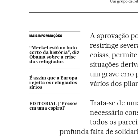
Um grupo de re
A aprovação po
MAIS INFORMAÇÕES
restringe sever
“Merkel está no lado
certo da história”, diz
coisas, permit
Obama sobre a crise
dos refugiados
situações deri
um grave erro 
É assim que a Europa
vários dos pila
rejeita os refugiados
sírios
Trata-se de um
EDITORIAL | 'Presos
em uma espiral'
necessário con
todos os parce
profunda falta de solida