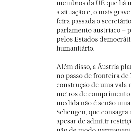
membros da UE que há 
a situação e, o mais gra
feira passada o secretá
parlamento austríaco – p
pelos Estados democrátic
humanitário.
Além disso, a Áustria pla
no passo de fronteira de 
construção de uma vala n
metros de comprimento e
medida não é senão uma 
Schengen, que consagra a 
apesar de admitir restri
não de modo permanent