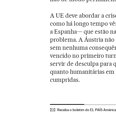
A UE deve abordar a cris
como há longo tempo vêm
a Espanha— que estão na 
problema. A Áustria não 
sem nenhuma consequência
vencido no primeiro turn
servir de desculpa para 
quanto humanitárias em 
cumpridas.
Receba o boletim do EL PAÍS Améric