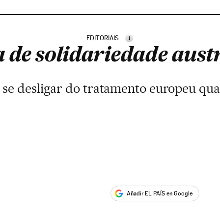
EDITORIAIS
i
a de solidariedade aust
 se desligar do tratamento europeu qua
Añadir EL PAÍS en Google
ales