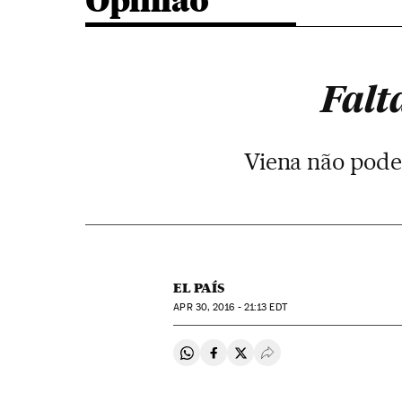
Opinião
Falt
Viena não pode
EL PAÍS
APR
30, 2016 - 21:13
EDT
Compartir en Whatsapp
Compartir en Facebook
Compartir en Twitter
Desplegar Redes Soci