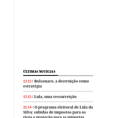
ÚLTIMAS NOTICIAS
Bolsonaro, a destruição como
12:15
estratégia
Lula, uma ressurreição
12:15
O programa eleitoral de Lula da
21:14
Silva: subidas de impostos para os
ricos e proteção para as minorias