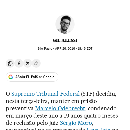
GIL ALESSI
São Paulo -
APR
26, 2016 - 18:43
EDT
Compartir en Whatsapp
Compartir en Facebook
Compartir en Twitter
Desplegar Redes Sociales
Añadir EL PAÍS en Google
O
Supremo Tribunal Federal
(STF) decidiu,
nesta terça-feira, manter em prisão
preventiva
Marcelo Odebrecht
, condenado
em março deste ano a 19 anos quatro meses
de reclusão pelo juiz
Sérgio Moro
,