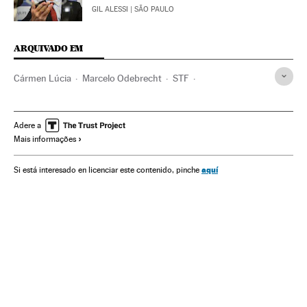
GIL ALESSI
| SÃO PAULO
ARQUIVADO EM
Cármen Lúcia
Marcelo Odebrecht
STF
Operação Lava Jato
Justiça Federal
Investigação policial
Odebrecht
Caso Petrobras
Adere a
Mais informações
Escândalos políticos
Polícia Federal
Construtoras
Subornos
Financiamento ilegal
Petrobras
aquí
Si está interesado en licenciar este contenido, pinche
Lavagem dinheiro
Tribunais
Caixa dois
Corrupção política
Financiamento partidos
Corrupção
Poder judicial
Partidos políticos
Empresas
Justiça
Política