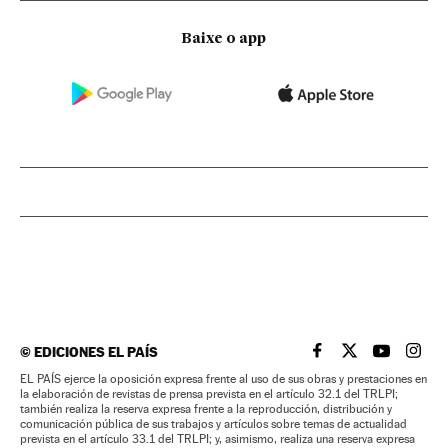
Baixe o app
©
EDICIONES EL PAÍS
EL PAÍS BRASIL EN
EL PAÍS BRASI
EL PAÍS B
EL PA
EL PAÍS ejerce la oposición expresa frente al uso de sus obras y prestaciones en
la elaboración de revistas de prensa prevista en el artículo 32.1 del TRLPI;
también realiza la reserva expresa frente a la reproducción, distribución y
comunicación pública de sus trabajos y artículos sobre temas de actualidad
prevista en el artículo 33.1 del TRLPI; y, asimismo, realiza una reserva expresa