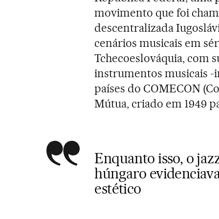
movimento que foi chama
descentralizada Iugosláv
cenários musicais em sérv
Tchecoeslováquia, com su
instrumentos musicais -i
países do COMECON (Con
Mútua, criado em 1949 pa
Enquanto isso, o jaz
húngaro evidenciav
estético