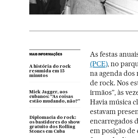
As festas anuai
MAIS INFORMAÇÕES
(PCE)
, no par
A história do rock
resumida em 15
na agenda dos m
minutos
de rock. Nos es
irmãos”, às vez
Mick Jagger, aos
cubanos: “As coisas
Havia música c
estão mudando, não?”
estavam presen
Diplomacia do rock:
encarregados d
os bastidores do show
gratuito dos Rolling
em posição de 
Stones em Cuba