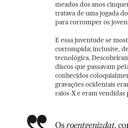
meados dos anos cinquent
tratava de uma jogada d
para corromper os jovens
E essa juventude se most
corrompida; inclusive,
tecnológica. Descobrira
discos que passavam pela
conhecidos coloquialment
gravações ocidentais era
raios-X e eram vendidas 
Os
roentgenizdat
, c