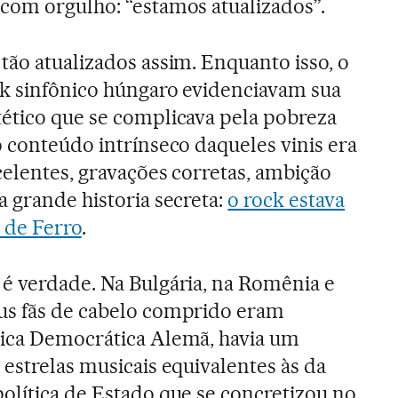
 com orgulho: “estamos atualizados”.
tão atualizados assim. Enquanto isso, o
ck sinfônico húngaro evidenciavam sua
ético que se complicava pela pobreza
o conteúdo intrínseco daqueles vinis era
celentes, gravações corretas, ambição
a grande historia secreta:
o rock estava
a de Ferro
.
é verdade. Na Bulgária, na Romênia e
us fãs de cabelo comprido eram
lica Democrática Alemã, havia um
 estrelas musicais equivalentes às da
olítica de Estado que se concretizou no