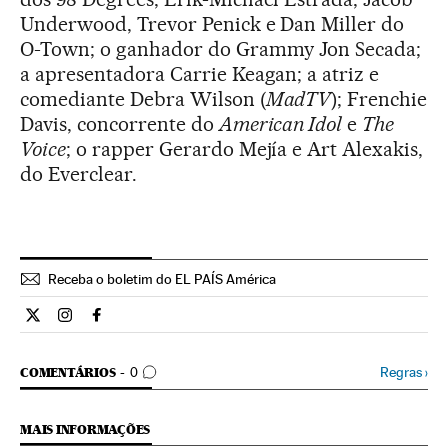
Underwood, Trevor Penick e Dan Miller do
O-Town; o ganhador do Grammy Jon Secada;
a apresentadora Carrie Keagan; a atriz e
comediante Debra Wilson (
MadTV
); Frenchie
Davis, concorrente do
American Idol
e
The
Voice
; o rapper Gerardo Mejía e Art Alexakis,
do Everclear.
Receba o boletim do EL PAÍS América
Cultura El País Brasil en Twitter
Cultura El País Brasil en Instagram
Cultura El País Brasil en Facebook
COMENTÁRIOS
Regras
›
COMENTÁRIOS
0
MAIS INFORMAÇÕES