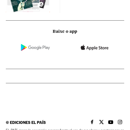
Baixe o app
©
EDICIONES EL PAÍS
EL PAÍS BRASIL EN
EL PAÍS BRASI
EL PAÍS B
EL PA