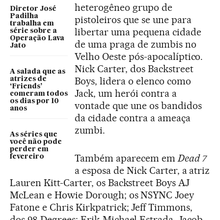
heterogêneo grupo de
Diretor José
Padilha
pistoleiros que se une para
trabalha em
libertar uma pequena cidade
série sobre a
Operação Lava
de uma praga de zumbis no
Jato
Velho Oeste pós-apocalíptico.
Nick Carter, dos Backstreet
A salada que as
Boys, lidera o elenco como
atrizes de
‘Friends’
Jack, um herói contra a
comeram todos
os dias por 10
vontade que une os bandidos
anos
da cidade contra a ameaça
zumbi.
As séries que
você não pode
perder em
Também aparecem em
Dead 7
fevereiro
a esposa de Nick Carter, a atriz
Lauren Kitt-Carter, os Backstreet Boys AJ
McLean e Howie Dorough; os NSYNC Joey
Fatone e Chris Kirkpatrick; Jeff Timmons,
dos 98 Degrees; Erik-Michael Estrada, Jacob