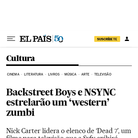
Pular para o conteúdo
SUSCRÍBETE
Cultura
CINEMA
LITERATURA
LIVROS
MÚSICA
ARTE
TELEVISÃO
Backstreet Boys e NSYNC
estrelarão um ‘western’
zumbi
Nick Carter lidera o elenco de ‘Dead 7’, um