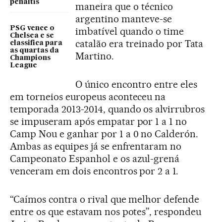
pênaltis
maneira que o técnico
argentino manteve-se
PSG vence o
imbatível quando o time
Chelsea e se
catalão era treinado por Tata
classifica para
as quartas da
Martino.
Champions
League
O único encontro entre eles
em torneios europeus aconteceu na
temporada 2013-2014, quando os alvirrubros
se impuseram após empatar por 1 a 1 no
Camp Nou e ganhar por 1 a 0 no Calderón.
Ambas as equipes já se enfrentaram no
Campeonato Espanhol e os azul-grená
venceram em dois encontros por 2 a 1.
“Caímos contra o rival que melhor defende
entre os que estavam nos potes”, respondeu