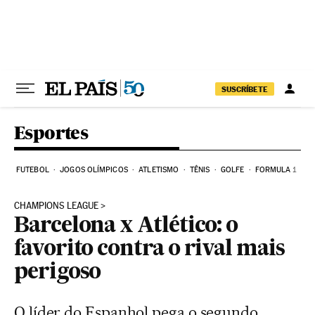
Pular para o conteúdo
SUSCRÍBETE
Esportes
FUTEBOL
JOGOS OLÍMPICOS
ATLETISMO
TÊNIS
GOLFE
FORMULA 1
CHAMPIONS LEAGUE
Barcelona x Atlético: o
favorito contra o rival mais
perigoso
O líder do Espanhol pega o segundo