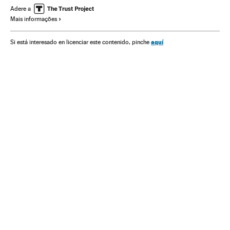
Champions League
Futebol
Competições
Esportes
Adere a
Mais informações
aquí
Si está interesado en licenciar este contenido, pinche