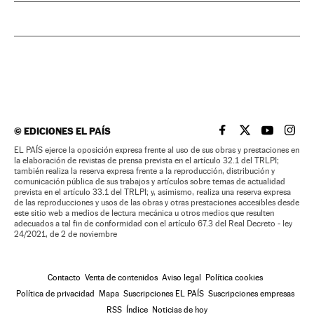
©
EDICIONES EL PAÍS
EL PAÍS BRASIL EN
EL PAÍS BRASI
EL PAÍS B
EL PA
EL PAÍS ejerce la oposición expresa frente al uso de sus obras y prestaciones en
la elaboración de revistas de prensa prevista en el artículo 32.1 del TRLPI;
también realiza la reserva expresa frente a la reproducción, distribución y
comunicación pública de sus trabajos y artículos sobre temas de actualidad
prevista en el artículo 33.1 del TRLPI; y, asimismo, realiza una reserva expresa
de las reproducciones y usos de las obras y otras prestaciones accesibles desde
este sitio web a medios de lectura mecánica u otros medios que resulten
adecuados a tal fin de conformidad con el artículo 67.3 del Real Decreto - ley
24/2021, de 2 de noviembre
Contacto
Venta de contenidos
Aviso legal
Política cookies
Política de privacidad
Mapa
Suscripciones EL PAÍS
Suscripciones empresas
RSS
Índice
Noticias de hoy