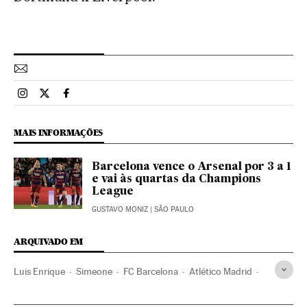
Esportes El País Brasil en Instagram
Esportes El País Brasil en Twitter
Esportes El País Brasil en Facebook
MAIS INFORMAÇÕES
Barcelona vence o Arsenal por 3 a 1
e vai às quartas da Champions
League
GUSTAVO MONIZ
| SÃO PAULO
ARQUIVADO EM
Luis Enrique
Simeone
FC Barcelona
Atlético Madrid
Times esportes
Champions league 2015/2016