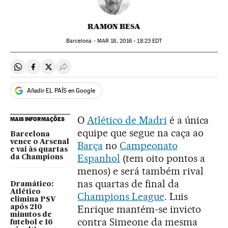
RAMON BESA
Barcelona -
MAR
18, 2016 - 18:23
EDT
Compartir en Whatsapp
Compartir en Facebook
Compartir en Twitter
Desplegar Redes Sociales
Añadir EL PAÍS en Google
O
Atlético de Madri
é a única
MAIS INFORMAÇÕES
equipe que segue na caça ao
Barcelona
vence o Arsenal
Barça
no
Campeonato
e vai às quartas
Espanhol
(tem oito pontos a
da Champions
menos) e será também rival
nas quartas de final da
Dramático:
Atlético
Champions League
. Luis
elimina PSV
Enrique mantém-se invicto
após 210
minutos de
contra Simeone da mesma
futebol e 16