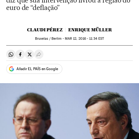
diz que sua intervenção livrou a região do
euro de “deflação”
CLAUDI PÉREZ
ENRIQUE MÜLLER
Bruxelas / Berlim -
MAR
12, 2016 - 11:34
EST
Compartir en Whatsapp
Compartir en Facebook
Compartir en Twitter
Desplegar Redes Sociales
Añadir EL PAÍS en Google