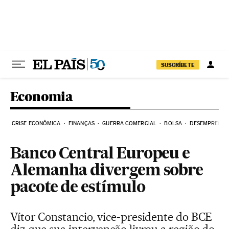
Pular para o conteúdo
SUSCRÍBETE
Economia
CRISE ECONÔMICA
FINANÇAS
GUERRA COMERCIAL
BOLSA
DESEMPREGO
Banco Central Europeu e
Alemanha divergem sobre
pacote de estímulo
Vítor Constancio, vice-presidente do BCE