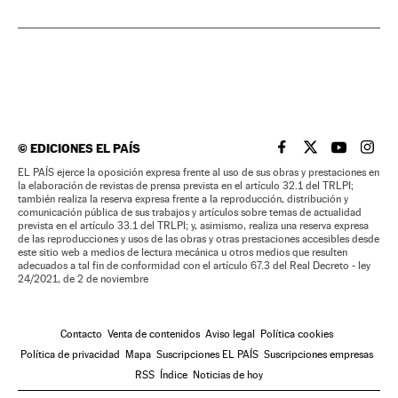
©
EDICIONES EL PAÍS
EL PAÍS BRASIL EN
EL PAÍS BRASI
EL PAÍS B
EL PA
EL PAÍS ejerce la oposición expresa frente al uso de sus obras y prestaciones en
la elaboración de revistas de prensa prevista en el artículo 32.1 del TRLPI;
también realiza la reserva expresa frente a la reproducción, distribución y
comunicación pública de sus trabajos y artículos sobre temas de actualidad
prevista en el artículo 33.1 del TRLPI; y, asimismo, realiza una reserva expresa
de las reproducciones y usos de las obras y otras prestaciones accesibles desde
este sitio web a medios de lectura mecánica u otros medios que resulten
adecuados a tal fin de conformidad con el artículo 67.3 del Real Decreto - ley
24/2021, de 2 de noviembre
Contacto
Venta de contenidos
Aviso legal
Política cookies
Política de privacidad
Mapa
Suscripciones EL PAÍS
Suscripciones empresas
RSS
Índice
Noticias de hoy