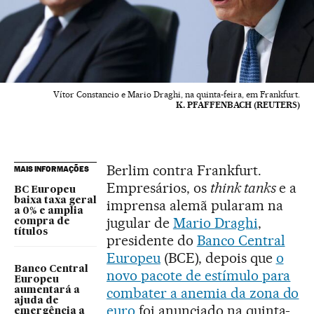
Vítor Constancio e Mario Draghi, na quinta-feira, em Frankfurt.
K. PFAFFENBACH (REUTERS)
Berlim contra Frankfurt.
MAIS INFORMAÇÕES
Empresários, os
think tanks
e a
BC Europeu
baixa taxa geral
imprensa alemã pularam na
a 0% e amplia
jugular de
Mario Draghi
,
compra de
títulos
presidente do
Banco Central
Europeu
(BCE), depois que
o
Banco Central
novo pacote de estímulo para
Europeu
combater a anemia da zona do
aumentará a
ajuda de
euro
foi anunciado na quinta-
emergência a