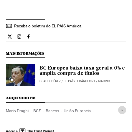
Receba o boletim do EL PAÍS América.
Economia El País Brasil en Twitter
Economia El País Brasil en Instagram
Economia El País Brasil en Facebook
MAIS INFORMAÇÕES
BC Europeu baixa taxa geral a 0% e
amplia compra de títulos
CLAUDI PÉREZ
/
EL PAÍS
| FRÁNCFORT / MADRID
ARQUIVADO EM
Mario Draghi
BCE
Bancos
União Europeia
Organizações internacionais
Europa
Banca
Relações exteriores
Finanças
Adere a