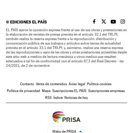
©
EDICIONES EL PAÍS
EL PAÍS BRASIL EN
EL PAÍS BRASI
EL PAÍS B
EL PA
EL PAÍS ejerce la oposición expresa frente al uso de sus obras y prestaciones en
la elaboración de revistas de prensa prevista en el artículo 32.1 del TRLPI;
también realiza la reserva expresa frente a la reproducción, distribución y
comunicación pública de sus trabajos y artículos sobre temas de actualidad
prevista en el artículo 33.1 del TRLPI; y, asimismo, realiza una reserva expresa
de las reproducciones y usos de las obras y otras prestaciones accesibles desde
este sitio web a medios de lectura mecánica u otros medios que resulten
adecuados a tal fin de conformidad con el artículo 67.3 del Real Decreto - ley
24/2021, de 2 de noviembre
Contacto
Venta de contenidos
Aviso legal
Política cookies
Política de privacidad
Mapa
Suscripciones EL PAÍS
Suscripciones empresas
RSS
Índice
Noticias de hoy
Webs de PRISA