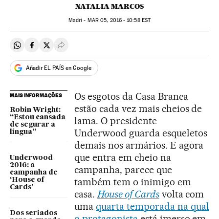
NATALIA MARCOS
Madri -
MAR
05, 2016 - 10:58
EST
Compartir en Whatsapp
Compartir en Facebook
Compartir en Twitter
Desplegar Redes Sociales
Añadir EL PAÍS en Google
Os esgotos da Casa Branca
MAIS INFORMAÇÕES
estão cada vez mais cheios de
Robin Wright:
“Estou cansada
lama. O presidente
de segurar a
Underwood guarda esqueletos
língua”
demais nos armários. E agora
que entra em cheio na
Underwood
2016: a
campanha, parece que
campanha de
também tem o inimigo em
‘House of
Cards’
casa.
House of Cards
volta com
uma
quarta temporada na qual
Dos seriados
o protagonista
está imerso em