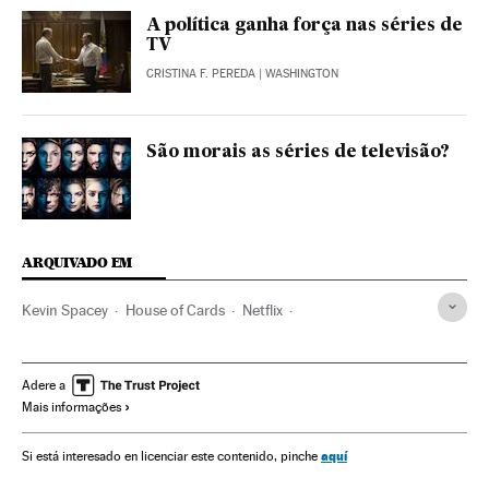
A política ganha força nas séries de
TV
CRISTINA F. PEREDA
| WASHINGTON
São morais as séries de televisão?
ARQUIVADO EM
Kevin Spacey
House of Cards
Netflix
Séries americanas
Série dramática
Gêneros séries
Plataformas digitales
IPTV
Séries tv
Internet
Adere a
Mais informações
Programa tv
Programação
Empresas
Televisão
Meios comunicação
Economia
Telecomunicações
aquí
Si está interesado en licenciar este contenido, pinche