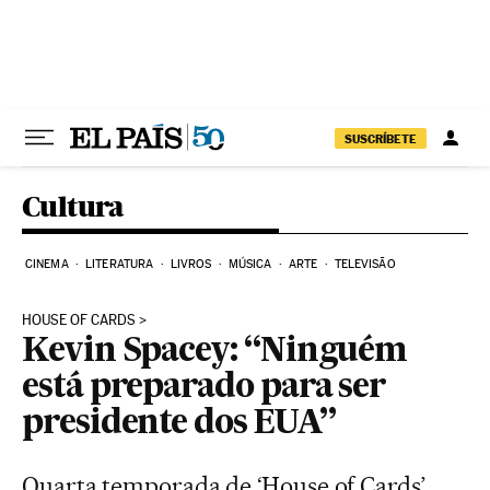
Pular para o conteúdo
SUSCRÍBETE
Cultura
CINEMA
LITERATURA
LIVROS
MÚSICA
ARTE
TELEVISÃO
HOUSE OF CARDS
Kevin Spacey: “Ninguém
está preparado para ser
presidente dos EUA”
Quarta temporada de ‘House of Cards’