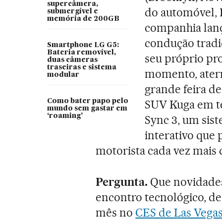
supercâmera,
do automóvel, D
submergível e
memória de 200GB
companhia lança
condução tradi
Smartphone LG G5:
Bateria removível,
seu próprio pr
duas câmeras
traseiras e sistema
momento, aterr
modular
grande feira d
Como bater papo pelo
SUV Kuga em te
mundo sem gastar em
‘roaming’
Sync 3, um sis
interativo que 
motorista cada vez mais 
Pergunta.
Que novidades
encontro tecnológico, d
mês no
CES de Las Vega