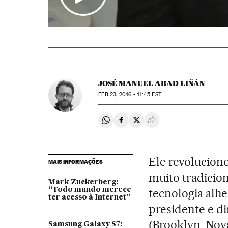
JOSÉ MANUEL ABAD LIÑÁN
FEB
23, 2016 - 11:45
EST
Compartir en Whatsapp
Compartir en Facebook
Compartir en Twitter
Desplegar Redes Soci
Ele revolucio
MAIS INFORMAÇÕES
muito tradicion
Mark Zuckerberg:
“Todo mundo merece
tecnologia alhe
ter acesso à Internet”
presidente e di
(Brooklyn, Nov
Samsung Galaxy S7: