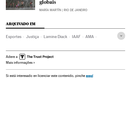
globais
MARÍA MARTÍN
| RIO DE JANEIRO
ARQUIVADO EM
Esportes
Justiça
Lamine Diack
IAAF
AMA
Olimpíadas Rio 2016
Dopagem
Justiça esportiva
Jogos Olímpicos
Organizações desportivas
Competições
Adere a
Mais informações
aquí
Si está interesado en licenciar este contenido, pinche