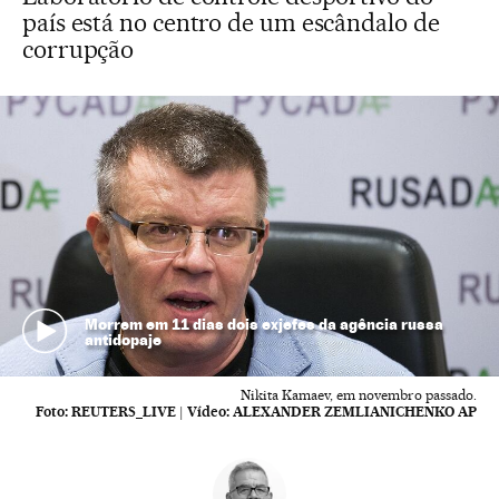
país está no centro de um escândalo de
corrupção
Morrem em 11 dias dois exjefes da agência russa
antidopaje
Nikita Kamaev, em novembro passado.
Foto:
REUTERS_LIVE
|
Vídeo:
ALEXANDER ZEMLIANICHENKO AP