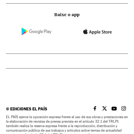
Baixe o app
©
EDICIONES EL PAÍS
EL PAÍS BRASIL EN
EL PAÍS BRASI
EL PAÍS B
EL PA
EL PAÍS ejerce la oposición expresa frente al uso de sus obras y prestaciones en
la elaboración de revistas de prensa prevista en el artículo 32.1 del TRLPI;
también realiza la reserva expresa frente a la reproducción, distribución y
comunicación pública de sus trabajos y artículos sobre temas de actualidad