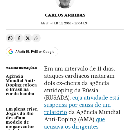
CARLOS ARRIBAS
Madri -
FEB
16, 2016 - 12:04
EST
Compartir en Whatsapp
Compartir en Facebook
Compartir en Twitter
Desplegar Redes Sociales
Añadir EL PAÍS en Google
Em um intervalo de 11 dias,
MAIS INFORMAÇÕES
ataques cardíacos mataram
Agência
Mundial Anti-
dois ex-chefes da agência
Doping coloca
antidoping da Rússia
o Brasil na
corda bamba
(RUSADA),
cuja atividade está
suspensa por causa de um
Em plena crise,
relatório
da Agência Mundial
Jogos do Rio
Anti-Doping (AMA)
que
desafiam
modelo de
acusava os dirigentes
megaeventos