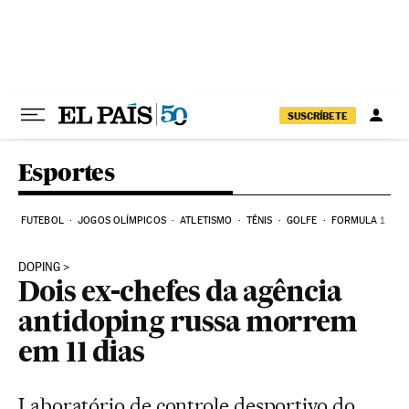
Pular para o conteúdo
SUSCRÍBETE
Esportes
FUTEBOL
JOGOS OLÍMPICOS
ATLETISMO
TÊNIS
GOLFE
FORMULA 1
DOPING
Dois ex-chefes da agência
antidoping russa morrem
em 11 dias
Laboratório de controle desportivo do