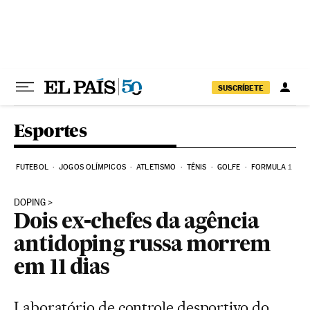
Pular para o conteúdo
SUSCRÍBETE
Esportes
FUTEBOL
JOGOS OLÍMPICOS
ATLETISMO
TÊNIS
GOLFE
FORMULA 1
DOPING
Dois ex-chefes da agência
antidoping russa morrem
em 11 dias
Laboratório de controle desportivo do