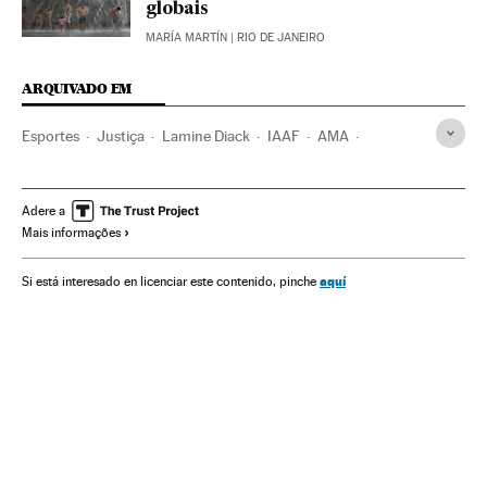
globais
MARÍA MARTÍN
| RIO DE JANEIRO
ARQUIVADO EM
Esportes
Justiça
Lamine Diack
IAAF
AMA
Olimpíadas Rio 2016
Dopagem
Justiça esportiva
Jogos Olímpicos
Organizações desportivas
Competições
Adere a
Mais informações
aquí
Si está interesado en licenciar este contenido, pinche