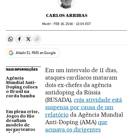
CARLOS ARRIBAS
Madri -
FEB
16, 2016 - 12:04
EST
Compartir en Whatsapp
Compartir en Facebook
Compartir en Twitter
Desplegar Redes Sociales
Añadir EL PAÍS en Google
Em um intervalo de 11 dias,
MAIS INFORMAÇÕES
ataques cardíacos mataram
Agência
Mundial Anti-
dois ex-chefes da agência
Doping coloca
antidoping da Rússia
o Brasil na
corda bamba
(RUSADA),
cuja atividade está
suspensa por causa de um
Em plena crise,
relatório
da Agência Mundial
Jogos do Rio
Anti-Doping (AMA)
que
desafiam
modelo de
acusava os dirigentes
megaeventos