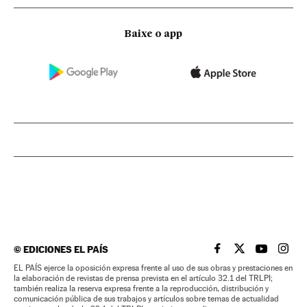
Baixe o app
©
EDICIONES EL PAÍS
EL PAÍS BRASIL EN
EL PAÍS BRASI
EL PAÍS B
EL PA
EL PAÍS ejerce la oposición expresa frente al uso de sus obras y prestaciones en
la elaboración de revistas de prensa prevista en el artículo 32.1 del TRLPI;
también realiza la reserva expresa frente a la reproducción, distribución y
comunicación pública de sus trabajos y artículos sobre temas de actualidad