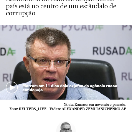
país está no centro de um escândalo de
corrupção
Morrem em 11 dias dois exjefes da agência russa
antidopaje
Nikita Kamaev, em novembro passado.
Foto:
REUTERS_LIVE
|
Vídeo:
ALEXANDER ZEMLIANICHENKO AP