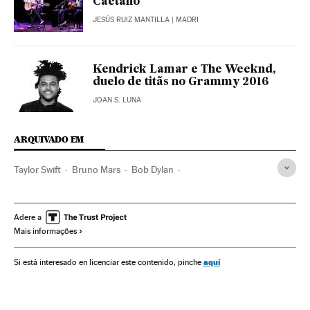
Caetano
JESÚS RUIZ MANTILLA
| MADRI
Kendrick Lamar e The Weeknd,
duelo de titãs no Grammy 2016
JOAN S. LUNA
ARQUIVADO EM
Taylor Swift
Bruno Mars
Bob Dylan
Chemical Brothers
Pablo Alborán
Ricky Martin
Alejandro Sanz
Natalia Lafourcade
The Weeknd
Adere a
Mais informações
Kendrick Lamar
Alabama Shakes
Ed Sheeran
James Bay
Tori Kelly
Muse
Bjork
Julieta Venegas
aquí
Si está interesado en licenciar este contenido, pinche
Pitbull
Gilberto Gil
2016
Premios Grammy
Prêmios música
Eventos musicais
Música
Cultura