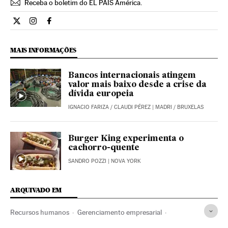
Receba o boletim do EL PAÍS América.
Economia El País Brasil en Twitter
Economia El País Brasil en Instagram
Economia El País Brasil en Facebook
MAIS INFORMAÇÕES
Bancos internacionais atingem
valor mais baixo desde a crise da
dívida europeia
IGNACIO FARIZA
/
CLAUDI PÉREZ
| MADRI / BRUXELAS
Burger King experimenta o
cachorro-quente
SANDRO POZZI
| NOVA YORK
ARQUIVADO EM
Recursos humanos
Gerenciamento empresarial