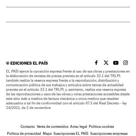
©
EDICIONES EL PAÍS
EL PAÍS BRASIL EN
EL PAÍS BRASI
EL PAÍS B
EL PA
EL PAÍS ejerce la oposición expresa frente al uso de sus obras y prestaciones en
la elaboración de revistas de prensa prevista en el artículo 32.1 del TRLPI;
también realiza la reserva expresa frente a la reproducción, distribución y
comunicación pública de sus trabajos y artículos sobre temas de actualidad
prevista en el artículo 33.1 del TRLPI; y, asimismo, realiza una reserva expresa
de las reproducciones y usos de las obras y otras prestaciones accesibles desde
este sitio web a medios de lectura mecánica u otros medios que resulten
adecuados a tal fin de conformidad con el artículo 67.3 del Real Decreto - ley
24/2021, de 2 de noviembre
Contacto
Venta de contenidos
Aviso legal
Política cookies
Política de privacidad
Mapa
Suscripciones EL PAÍS
Suscripciones empresas