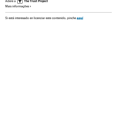
Economia
Elon Musk
Adere a
Mais informações
aquí
Si está interesado en licenciar este contenido, pinche