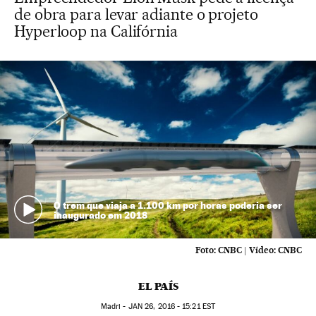
de obra para levar adiante o projeto
Hyperloop na Califórnia
O trem que viaja a 1.100 km por horas poderia ser
inaugurado em 2018
Foto:
CNBC
|
Vídeo:
CNBC
EL PAÍS
Madri -
JAN
26, 2016 - 15:21
EST