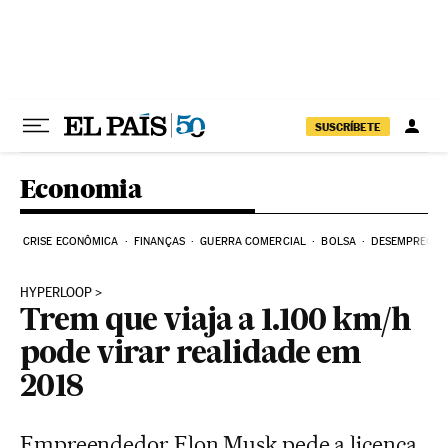
Pular para o conteúdo
SUSCRÍBETE
Economia
CRISE ECONÔMICA
FINANÇAS
GUERRA COMERCIAL
BOLSA
DESEMPREGO
HYPERLOOP
Trem que viaja a 1.100 km/h
pode virar realidade em
2018
Empreendedor Elon Musk pede a licença