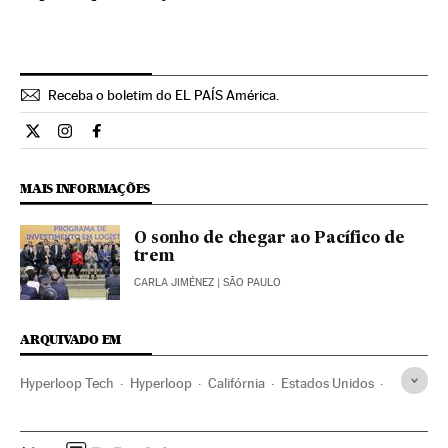
Receba o boletim do EL PAÍS América.
Economia El País Brasil en Twitter
Economia El País Brasil en Instagram
Economia El País Brasil en Facebook
MAIS INFORMAÇÕES
O sonho de chegar ao Pacífico de
trem
CARLA JIMÉNEZ
| SÃO PAULO
ARQUIVADO EM
Hyperloop Tech
Hyperloop
Califórnia
Estados Unidos
América do Norte
Empresas
Transporte
América