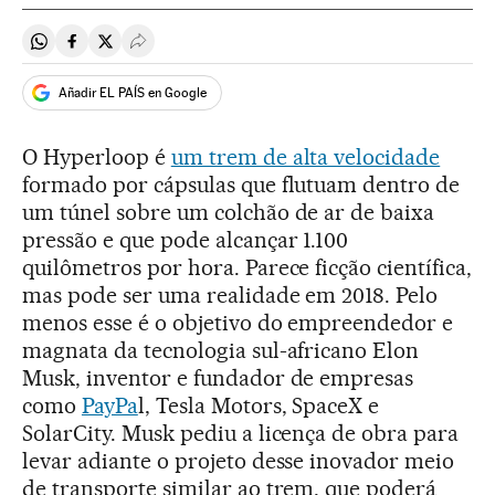
Compartir en Whatsapp
Compartir en Facebook
Compartir en Twitter
Desplegar Redes Sociales
Añadir EL PAÍS en Google
O Hyperloop é
um trem de alta velocidade
formado por cápsulas que flutuam dentro de
um túnel sobre um colchão de ar de baixa
pressão e que pode alcançar 1.100
quilômetros por hora. Parece ficção científica,
mas pode ser uma realidade em 2018. Pelo
menos esse é o objetivo do empreendedor e
magnata da tecnologia sul-africano Elon
Musk, inventor e fundador de empresas
como
PayPa
l, Tesla Motors, SpaceX e
SolarCity. Musk pediu a licença de obra para
levar adiante o projeto desse inovador meio
de transporte similar ao trem, que poderá