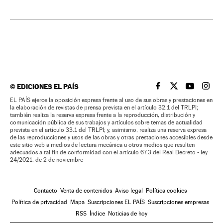
©
EDICIONES EL PAÍS
EL PAÍS BRASIL EN
EL PAÍS BRASI
EL PAÍS B
EL PA
EL PAÍS ejerce la oposición expresa frente al uso de sus obras y prestaciones en
la elaboración de revistas de prensa prevista en el artículo 32.1 del TRLPI;
también realiza la reserva expresa frente a la reproducción, distribución y
comunicación pública de sus trabajos y artículos sobre temas de actualidad
prevista en el artículo 33.1 del TRLPI; y, asimismo, realiza una reserva expresa
de las reproducciones y usos de las obras y otras prestaciones accesibles desde
este sitio web a medios de lectura mecánica u otros medios que resulten
adecuados a tal fin de conformidad con el artículo 67.3 del Real Decreto - ley
24/2021, de 2 de noviembre
Contacto
Venta de contenidos
Aviso legal
Política cookies
Política de privacidad
Mapa
Suscripciones EL PAÍS
Suscripciones empresas
RSS
Índice
Noticias de hoy