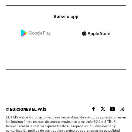
Baixe o app
©
EDICIONES EL PAÍS
EL PAÍS BRASIL EN
EL PAÍS BRASI
EL PAÍS B
EL PA
EL PAÍS ejerce la oposición expresa frente al uso de sus obras y prestaciones en
la elaboración de revistas de prensa prevista en el artículo 32.1 del TRLPI;
también realiza la reserva expresa frente a la reproducción, distribución y
comunicación pública de sus trabajos y artículos sobre temas de actualidad