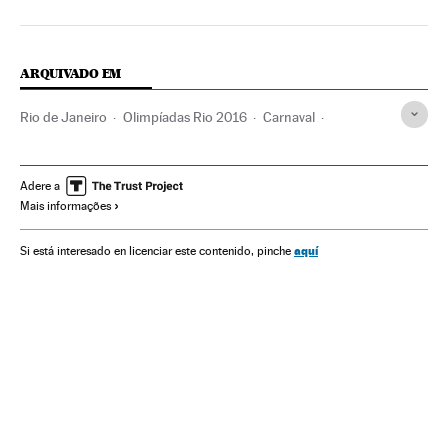
ARQUIVADO EM
Rio de Janeiro
Olimpíadas Rio 2016
Carnaval
Estado Rio de Janeiro
Jogos Olímpicos
Brasil
América do Sul
América Latina
Competições
Adere a
Mais informações
América
Esportes
Festas populares
Festas
Folclore
Cultura tradicional
Cultura
aquí
Si está interesado en licenciar este contenido, pinche