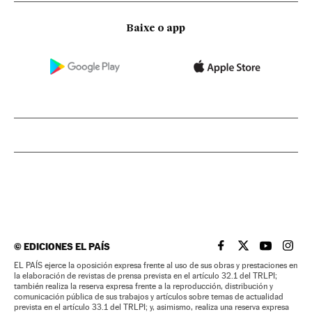
Baixe o app
©
EDICIONES EL PAÍS
EL PAÍS BRASIL EN
EL PAÍS BRASI
EL PAÍS B
EL PA
EL PAÍS ejerce la oposición expresa frente al uso de sus obras y prestaciones en
la elaboración de revistas de prensa prevista en el artículo 32.1 del TRLPI;
también realiza la reserva expresa frente a la reproducción, distribución y
comunicación pública de sus trabajos y artículos sobre temas de actualidad
prevista en el artículo 33.1 del TRLPI; y, asimismo, realiza una reserva expresa