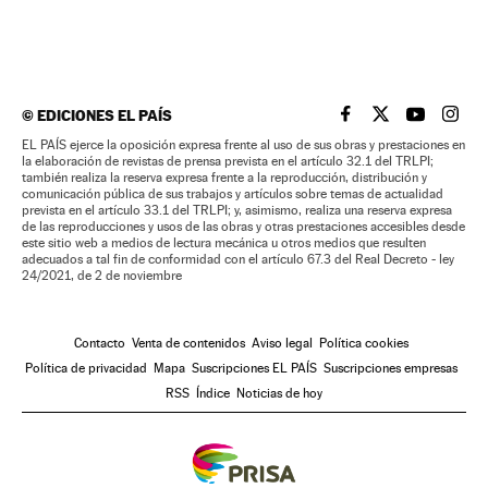
©
EDICIONES EL PAÍS
EL PAÍS BRASIL EN
EL PAÍS BRASI
EL PAÍS B
EL PA
EL PAÍS ejerce la oposición expresa frente al uso de sus obras y prestaciones en
la elaboración de revistas de prensa prevista en el artículo 32.1 del TRLPI;
también realiza la reserva expresa frente a la reproducción, distribución y
comunicación pública de sus trabajos y artículos sobre temas de actualidad
prevista en el artículo 33.1 del TRLPI; y, asimismo, realiza una reserva expresa
de las reproducciones y usos de las obras y otras prestaciones accesibles desde
este sitio web a medios de lectura mecánica u otros medios que resulten
adecuados a tal fin de conformidad con el artículo 67.3 del Real Decreto - ley
24/2021, de 2 de noviembre
Contacto
Venta de contenidos
Aviso legal
Política cookies
Política de privacidad
Mapa
Suscripciones EL PAÍS
Suscripciones empresas
RSS
Índice
Noticias de hoy