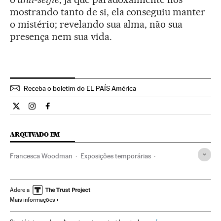
mostrando tanto de si, ela conseguiu manter
o mistério; revelando sua alma, não sua
presença nem sua vida.
Receba o boletim do EL PAÍS América
Cultura El País Brasil en Twitter
Cultura El País Brasil en Instagram
Cultura El País Brasil en Facebook
ARQUIVADO EM
Francesca Woodman
Exposições temporárias
Fotografa branco e negro
Fotografia
Artes plásticas
Exposições
Cultura
Arte
Babelia
Adere a
Mais informações