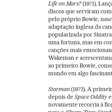
Life on Mars?
(1971). Lan
discos que serviram co
pelo próprio Bowie, nasce
adaptação inglesa da can
popularizada por Sinat
uma fortuna, mas em co
canções mais emocionant
Wakeman e acrescentando
ao primeiro Bowie, cons
mundo em algo fascinant
Starman
(1972). A primei
depois de
Space Oddity
e
novamente recorria à ficç