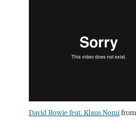
David Bowie feat. Klaus Nomi
fro