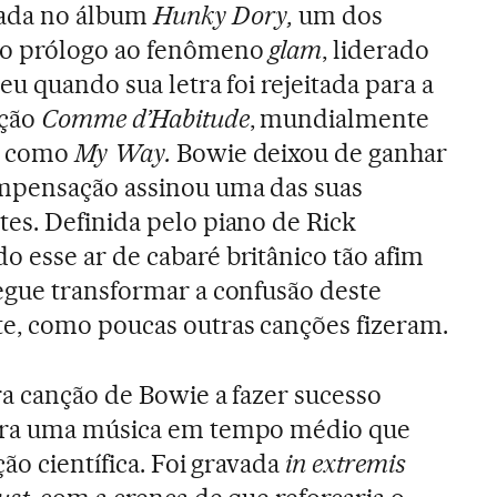
çada no álbum
Hunky Dory,
um dos
mo prólogo ao fenômeno
glam
, liderado
u quando sua letra foi rejeitada para a
ção
Comme d’Habitude
, mundialmente
ra como
My Way.
Bowie deixou de ganhar
mpensação assinou uma das suas
es. Definida pelo piano de Rick
 esse ar de cabaré britânico tão afim
egue transformar a confusão deste
e, como poucas outras canções fizeram.
ra canção de Bowie a fazer sucesso
ra uma música em tempo médio que
ão científica. Foi gravada
in extremis