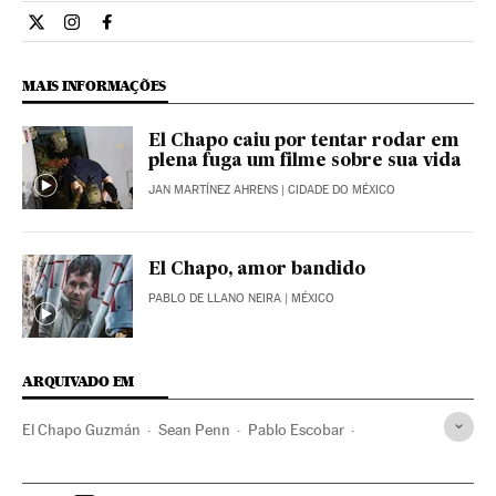
Internacional El País Brasil en Twitter
Internacional El País Brasil en Instagram
Internacional El País Brasil en Facebook
MAIS INFORMAÇÕES
El Chapo caiu por tentar rodar em
plena fuga um filme sobre sua vida
JAN MARTÍNEZ AHRENS
| CIDADE DO MÉXICO
El Chapo, amor bandido
PABLO DE LLANO NEIRA
| MÉXICO
ARQUIVADO EM
El Chapo Guzmán
Sean Penn
Pablo Escobar
Cartel de Sinaloa
Cartéis mexicanos
Narcotraficantes