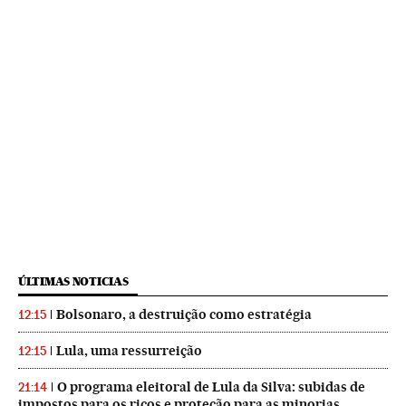
ÚLTIMAS NOTICIAS
Bolsonaro, a destruição como estratégia
12:15
Lula, uma ressurreição
12:15
O programa eleitoral de Lula da Silva: subidas de
21:14
impostos para os ricos e proteção para as minorias