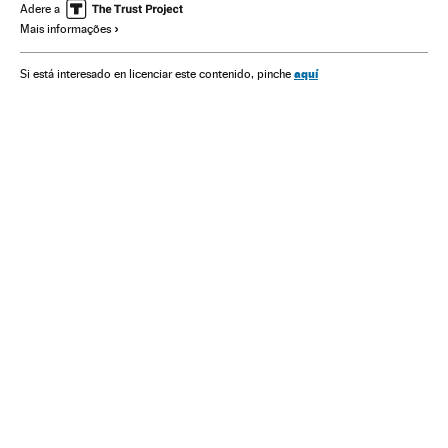
Narcotráfico
Crime organizado
Delinquência
Adere a
Mais informações
Delitos contra saúde pública
Delitos
Justiça
aquí
Si está interesado en licenciar este contenido, pinche