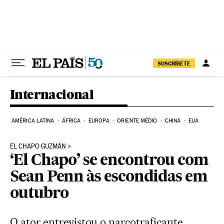
Pular para o conteúdo
SUSCRÍBETE
Internacional
AMÉRICA LATINA
ÁFRICA
EUROPA
ORIENTE MÉDIO
CHINA
EUA
EL CHAPO GUZMÁN
‘El Chapo’ se encontrou com
Sean Penn às escondidas em
outubro
O ator entrevistou o narcotraficante