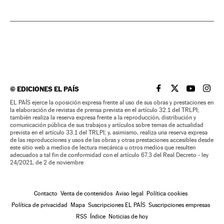
©
EDICIONES EL PAÍS
EL PAÍS BRASIL EN
EL PAÍS BRASI
EL PAÍS B
EL PA
EL PAÍS ejerce la oposición expresa frente al uso de sus obras y prestaciones en
la elaboración de revistas de prensa prevista en el artículo 32.1 del TRLPI;
también realiza la reserva expresa frente a la reproducción, distribución y
comunicación pública de sus trabajos y artículos sobre temas de actualidad
prevista en el artículo 33.1 del TRLPI; y, asimismo, realiza una reserva expresa
de las reproducciones y usos de las obras y otras prestaciones accesibles desde
este sitio web a medios de lectura mecánica u otros medios que resulten
adecuados a tal fin de conformidad con el artículo 67.3 del Real Decreto - ley
24/2021, de 2 de noviembre
Contacto
Venta de contenidos
Aviso legal
Política cookies
Política de privacidad
Mapa
Suscripciones EL PAÍS
Suscripciones empresas
RSS
Índice
Noticias de hoy