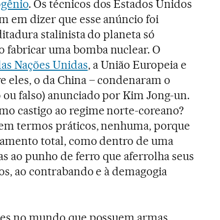
ogênio
. Os técnicos dos Estados Unidos
m em dizer que esse anúncio foi
itadura stalinista do planeta só
 fabricar uma bomba nuclear. O
das Nações Unidas
, a União Europeia e
e eles, o da China – condenaram o
 ou falso) anunciado por Kim Jong-un.
mo castigo ao regime norte-coreano?
 em termos práticos, nenhuma, porque
olamento total, como dentro de uma
as ao punho de ferro que aferrolha seus
vos, ao contrabando e à demagogia
aíses no mundo que possuem armas