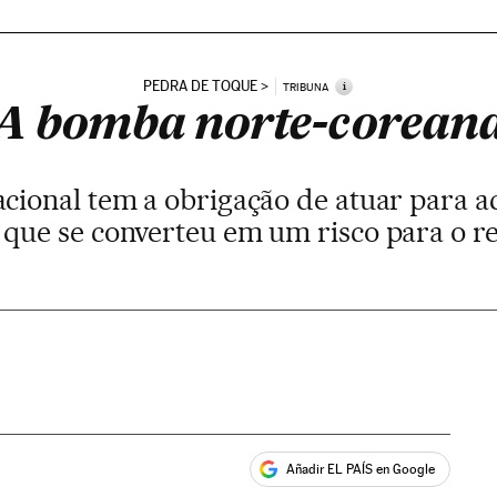
PEDRA DE TOQUE
i
TRIBUNA
A bomba norte-corean
cional tem a obrigação de atuar para a
que se converteu em um risco para o re
Añadir EL PAÍS en Google
ales