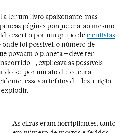
 a ler um livro apaixonante, mas
s poucas páginas porque era, ao mesmo
sido escrito por um grupo de
cientistas
é onde foi possível, o número de
ue povoam o planeta – deve ter
corrido –, explicava as possíveis
ndo se, por um ato de loucura
idente, esses artefatos de destruição
explodir.
As cifras eram horripilantes, tanto
em número de mortos e feridos