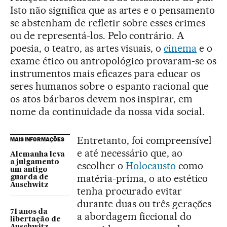
Isto não significa que as artes e o pensamento
se abstenham de refletir sobre esses crimes
ou de representá-los. Pelo contrário. A
poesia, o teatro, as artes visuais, o
cinema
e o
exame ético ou antropológico provaram-se os
instrumentos mais eficazes para educar os
seres humanos sobre o espanto racional que
os atos bárbaros devem nos inspirar, em
nome da continuidade da nossa vida social.
Entretanto, foi compreensível
MAIS INFORMAÇÕES
e até necessário que, ao
Alemanha leva
a julgamento
escolher o
Holocausto
como
um antigo
matéria-prima, o ato estético
guarda de
Auschwitz
tenha procurado evitar
durante duas ou três gerações
71 anos da
a abordagem ficcional do
libertação de
Auschwitz