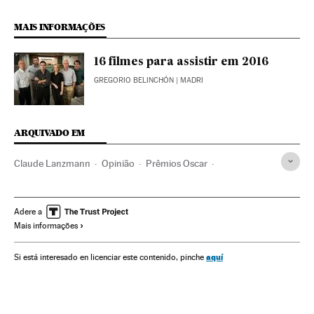
MAIS INFORMAÇÕES
16 filmes para assistir em 2016
GREGORIO BELINCHÓN
| MADRI
ARQUIVADO EM
Claude Lanzmann
Opinião
Prêmios Oscar
Cinema dos Estados Unidos
Prêmios cinema
Holocausto judeu
Segunda Guerra Mundial
Adere a
Mais informações
História contemporânea
Cinema
aquí
Si está interesado en licenciar este contenido, pinche