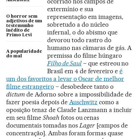
ocorrido nos campos de
extermínio e sua
representação em imagens,
O horror sem
adjetivos de um
sobretudo a do núcleo
testemunho
inédito de
infernal, o do abismo que
Primo Levi
devorou todo rastro do
humano nas câmaras de gás. A
A popularidade
premissa do filme húngaro
do mal
Filho de Saul
– que estreou no
Brasil em 4 de fevereiro e
é
um dos favoritos a levar o Oscar de melhor
filme estrangeiro
– desobedece tanto o
dictum
de Adorno sobre a impossibilidade de
fazer poesia depois de
Auschwitz
como a
oposição tenaz de Claude Lanzmann a incluir
em seu filme
Shoah
fotos ou cenas
documentais tomadas nos
Lager
[campos de
concentração]. Ambas foram formas quase