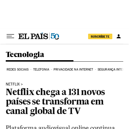
Pular para o conteúdo
SUSCRÍBETE
Tecnologia
REDES SOCIAIS
TELEFONIA
PRIVACIDADE NA INTERNET
SEGURANÇA INTERNE
NETFLIX
Netflix chega a 131 novos
países se transforma em
canal global de TV
Plataforma audiovisual online continua