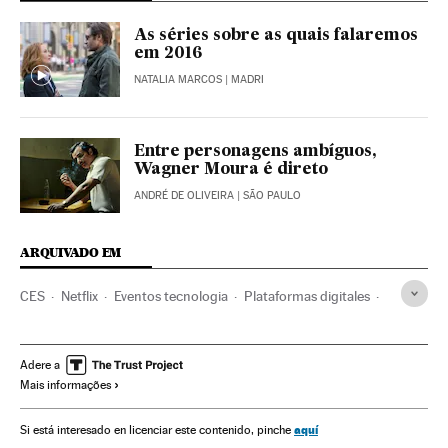
As séries sobre as quais falaremos
em 2016
NATALIA MARCOS
| MADRI
Entre personagens ambíguos,
Wagner Moura é direto
ANDRÉ DE OLIVEIRA
| SÃO PAULO
ARQUIVADO EM
CES
Netflix
Eventos tecnologia
Plataformas digitales
Feiras comerciais
IPTV
Comércio
Tecnologia
Internet
Televisão
Eventos
Empresas
Adere a
Mais informações
Meios comunicação
Economia
Telecomunicações
Comunicação
Sociedade
Comunicações
Ciência
aquí
Si está interesado en licenciar este contenido, pinche