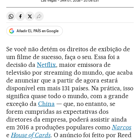
Las Vegas -
JAN
07, 2016 - 10:08
EST
Compartir en Whatsapp
Compartir en Facebook
Compartir en Twitter
Desplegar Redes Sociales
Añadir EL PAÍS en Google
Se você não detém os direitos de exibição de
um filme de sucesso, faça o seu. Essa foi a
decisão da
Netflix
, maior emissora de
televisão por streaming do mundo, que acaba
de anunciar que a partir de agora estará
disponível em mais 131 países. Na prática, isso
significa quase todo o mundo, com a grande
exceção da
China
— que, no entanto, se
forem cumpridas as expectativas dos
diretores da empresa, poderá assistir ainda
em 2016 a produções populares como
Narcos
e
House of Cards
. O anúncio foi feito por Reed