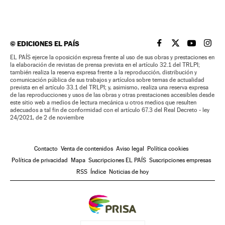
©
EDICIONES EL PAÍS
EL PAÍS BRASIL EN
EL PAÍS BRASI
EL PAÍS B
EL PA
EL PAÍS ejerce la oposición expresa frente al uso de sus obras y prestaciones en
la elaboración de revistas de prensa prevista en el artículo 32.1 del TRLPI;
también realiza la reserva expresa frente a la reproducción, distribución y
comunicación pública de sus trabajos y artículos sobre temas de actualidad
prevista en el artículo 33.1 del TRLPI; y, asimismo, realiza una reserva expresa
de las reproducciones y usos de las obras y otras prestaciones accesibles desde
este sitio web a medios de lectura mecánica u otros medios que resulten
adecuados a tal fin de conformidad con el artículo 67.3 del Real Decreto - ley
24/2021, de 2 de noviembre
Contacto
Venta de contenidos
Aviso legal
Política cookies
Política de privacidad
Mapa
Suscripciones EL PAÍS
Suscripciones empresas
RSS
Índice
Noticias de hoy