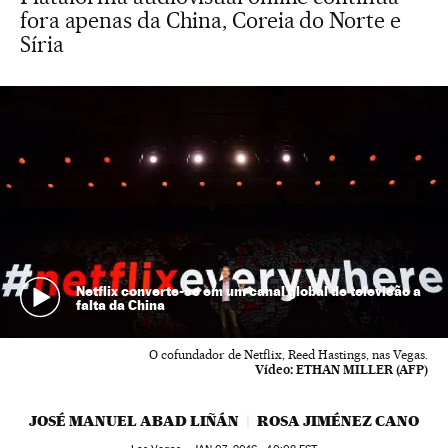
fora apenas da China, Coreia do Norte e
Síria
Netflix converte-se em um canal global de televisão a
falta da China
O cofundador de Netflix, Reed Hastings, nas Vegas.
Vídeo:
ETHAN MILLER (AFP)
JOSÉ MANUEL ABAD LIÑÁN
ROSA JIMÉNEZ CANO