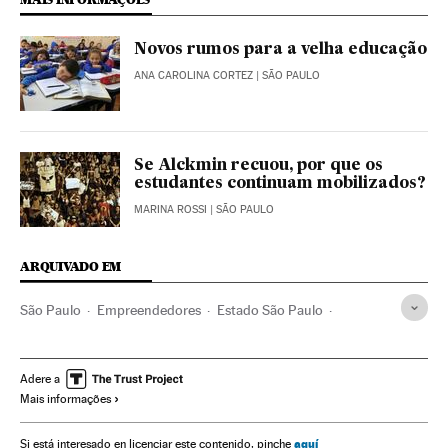
Novos rumos para a velha educação
ANA CAROLINA CORTEZ
| SÃO PAULO
Se Alckmin recuou, por que os
estudantes continuam mobilizados?
MARINA ROSSI
| SÃO PAULO
ARQUIVADO EM
São Paulo
Empreendedores
Estado São Paulo
Economia doméstica
Qualidade ensino
Família
Brasil
Educação
Economia
Sociedade
Empreendedorismo
Adere a
Mais informações
aquí
Si está interesado en licenciar este contenido, pinche