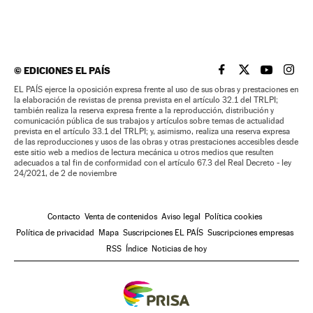
©
EDICIONES EL PAÍS
EL PAÍS BRASIL EN
EL PAÍS BRASI
EL PAÍS B
EL PA
EL PAÍS ejerce la oposición expresa frente al uso de sus obras y prestaciones en
la elaboración de revistas de prensa prevista en el artículo 32.1 del TRLPI;
también realiza la reserva expresa frente a la reproducción, distribución y
comunicación pública de sus trabajos y artículos sobre temas de actualidad
prevista en el artículo 33.1 del TRLPI; y, asimismo, realiza una reserva expresa
de las reproducciones y usos de las obras y otras prestaciones accesibles desde
este sitio web a medios de lectura mecánica u otros medios que resulten
adecuados a tal fin de conformidad con el artículo 67.3 del Real Decreto - ley
24/2021, de 2 de noviembre
Contacto
Venta de contenidos
Aviso legal
Política cookies
Política de privacidad
Mapa
Suscripciones EL PAÍS
Suscripciones empresas
RSS
Índice
Noticias de hoy