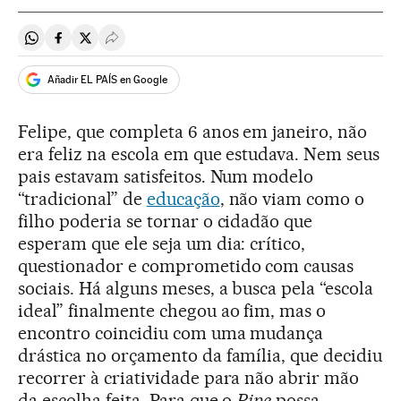
Compartir en Whatsapp
Compartir en Facebook
Compartir en Twitter
Desplegar Redes Sociales
Añadir EL PAÍS en Google
Felipe, que completa 6 anos em janeiro, não
era feliz na escola em que estudava. Nem seus
pais estavam satisfeitos. Num modelo
“tradicional” de
educação
, não viam como o
filho poderia se tornar o cidadão que
esperam que ele seja um dia: crítico,
questionador e comprometido com causas
sociais. Há alguns meses, a busca pela “escola
ideal” finalmente chegou ao fim, mas o
encontro coincidiu com uma mudança
drástica no orçamento da família, que decidiu
recorrer à criatividade para não abrir mão
da escolha feita. Para que o
Pipe
possa