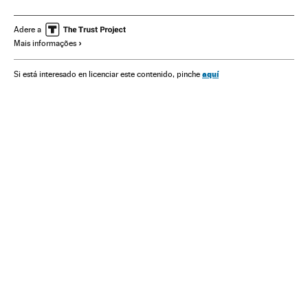
Série dramática
Gêneros séries
Plataformas digitales
IPTV
Séries tv
Internet
Programa tv
Programação
Adere a
Mais informações
Empresas
Televisão
Meios comunicação
Economia
Telecomunicações
Comunicações
Comunicação
aquí
Si está interesado en licenciar este contenido, pinche