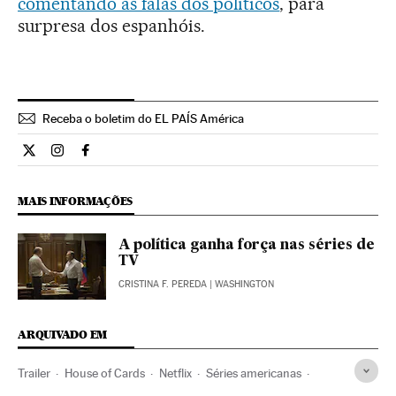
comentando as falas dos políticos
, para
surpresa dos espanhóis.
Receba o boletim do EL PAÍS América
Cultura El País Brasil en Twitter
Cultura El País Brasil en Instagram
Cultura El País Brasil en Facebook
MAIS INFORMAÇÕES
A política ganha força nas séries de
TV
CRISTINA F. PEREDA
| WASHINGTON
ARQUIVADO EM
Trailer
House of Cards
Netflix
Séries americanas