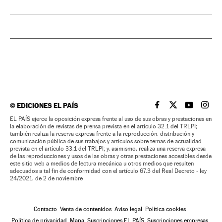
©
EDICIONES EL PAÍS
EL PAÍS BRASIL EN
EL PAÍS BRASI
EL PAÍS B
EL PA
EL PAÍS ejerce la oposición expresa frente al uso de sus obras y prestaciones en
la elaboración de revistas de prensa prevista en el artículo 32.1 del TRLPI;
también realiza la reserva expresa frente a la reproducción, distribución y
comunicación pública de sus trabajos y artículos sobre temas de actualidad
prevista en el artículo 33.1 del TRLPI; y, asimismo, realiza una reserva expresa
de las reproducciones y usos de las obras y otras prestaciones accesibles desde
este sitio web a medios de lectura mecánica u otros medios que resulten
adecuados a tal fin de conformidad con el artículo 67.3 del Real Decreto - ley
24/2021, de 2 de noviembre
Contacto
Venta de contenidos
Aviso legal
Política cookies
Política de privacidad
Mapa
Suscripciones EL PAÍS
Suscripciones empresas