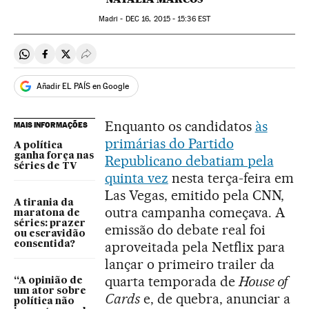
Madri -
DEC
16, 2015 - 15:36
EST
Compartir en Whatsapp
Compartir en Facebook
Compartir en Twitter
Desplegar Redes Sociales
Añadir EL PAÍS en Google
Enquanto os candidatos
às
MAIS INFORMAÇÕES
primárias do Partido
A política
ganha força nas
Republicano debatiam pela
séries de TV
quinta vez
nesta terça-feira em
Las Vegas, emitido pela CNN,
A tirania da
outra campanha começava. A
maratona de
séries: prazer
emissão do debate real foi
ou escravidão
aproveitada pela Netflix para
consentida?
lançar o primeiro trailer da
quarta temporada de
House of
“A opinião de
um ator sobre
Cards
e, de quebra, anunciar a
política não