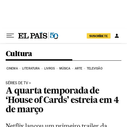
Pular para o conteúdo
SUSCRÍBETE
Cultura
CINEMA
LITERATURA
LIVROS
MÚSICA
ARTE
TELEVISÃO
SÉRIES DE TV
A quarta temporada de
‘House of Cards’ estreia em 4
de março
Netflix lançou um primeiro trailer da