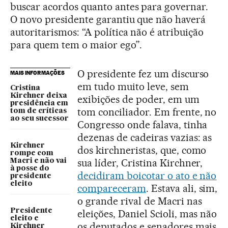
buscar acordos quanto antes para governar.
O novo presidente garantiu que não haverá
autoritarismos: “A política não é atribuição
para quem tem o maior ego”.
O presidente fez um discurso
MAIS INFORMAÇÕES
em tudo muito leve, sem
Cristina
Kirchner deixa
exibições de poder, em um
presidência em
tom conciliador. Em frente, no
tom de críticas
ao seu sucessor
Congresso onde falava, tinha
dezenas de cadeiras vazias: as
Kirchner
dos kirchneristas, que, como
rompe com
sua líder, Cristina Kirchner,
Macri e não vai
à posse do
decidiram boicotar o ato e não
presidente
eleito
compareceram
. Estava ali, sim,
o grande rival de Macri nas
Presidente
eleições, Daniel Scioli, mas não
eleito e
os deputados e senadores mais
Kirchner