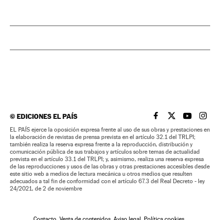
©
EDICIONES EL PAÍS
EL PAÍS BRASIL EN
EL PAÍS BRASI
EL PAÍS B
EL PA
EL PAÍS ejerce la oposición expresa frente al uso de sus obras y prestaciones en
la elaboración de revistas de prensa prevista en el artículo 32.1 del TRLPI;
también realiza la reserva expresa frente a la reproducción, distribución y
comunicación pública de sus trabajos y artículos sobre temas de actualidad
prevista en el artículo 33.1 del TRLPI; y, asimismo, realiza una reserva expresa
de las reproducciones y usos de las obras y otras prestaciones accesibles desde
este sitio web a medios de lectura mecánica u otros medios que resulten
adecuados a tal fin de conformidad con el artículo 67.3 del Real Decreto - ley
24/2021, de 2 de noviembre
Contacto
Venta de contenidos
Aviso legal
Política cookies