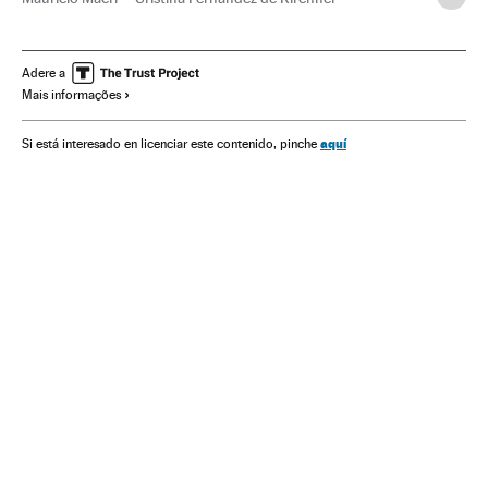
Eleições Argentina
Eleições
Kirchnerismo
Argentina
Ideologias
América do Sul
América Latina
América
Adere a
Mais informações
Política
Eleições Argentina 2015
aquí
Si está interesado en licenciar este contenido, pinche