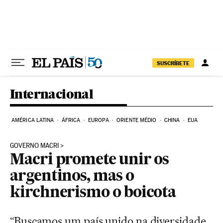
Pular para o conteúdo
SUSCRÍBETE
Internacional
AMÉRICA LATINA
ÁFRICA
EUROPA
ORIENTE MÉDIO
CHINA
EUA
GOVERNO MACRI
Macri promete unir os
argentinos, mas o
kirchnerismo o boicota
“Buscamos um país unido na diversidade,