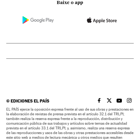
Baixe o app
©
EDICIONES EL PAÍS
EL PAÍS BRASIL EN
EL PAÍS BRASI
EL PAÍS B
EL PA
EL PAÍS ejerce la oposición expresa frente al uso de sus obras y prestaciones en
la elaboración de revistas de prensa prevista en el artículo 32.1 del TRLPI;
también realiza la reserva expresa frente a la reproducción, distribución y
comunicación pública de sus trabajos y artículos sobre temas de actualidad
prevista en el artículo 33.1 del TRLPI; y, asimismo, realiza una reserva expresa
de las reproducciones y usos de las obras y otras prestaciones accesibles desde
este sitio web a medios de lectura mecánica u otros medios que resulten