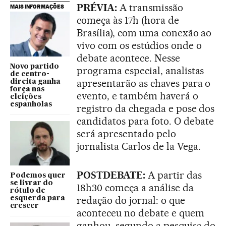
PRÉVIA:
A transmissão
MAIS INFORMAÇÕES
começa às 17h (hora de
Brasília), com uma conexão ao
vivo com os estúdios onde o
debate acontece. Nesse
Novo partido
programa especial, analistas
de centro-
apresentarão as chaves para o
direita ganha
força nas
evento, e também haverá o
eleições
espanholas
registro da chegada e pose dos
candidatos para foto. O debate
será apresentado pelo
jornalista Carlos de la Vega.
POSTDEBATE:
A partir das
Podemos quer
se livrar do
18h30 começa a análise da
rótulo de
redação do jornal: o que
esquerda para
crescer
aconteceu no debate e quem
ganhou, segundo a pesquisa do