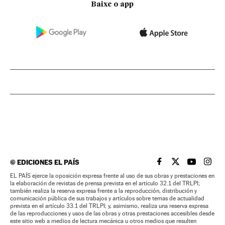
Baixe o app
©
EDICIONES EL PAÍS
EL PAÍS BRASIL EN
EL PAÍS BRASI
EL PAÍS B
EL PA
EL PAÍS ejerce la oposición expresa frente al uso de sus obras y prestaciones en
la elaboración de revistas de prensa prevista en el artículo 32.1 del TRLPI;
también realiza la reserva expresa frente a la reproducción, distribución y
comunicación pública de sus trabajos y artículos sobre temas de actualidad
prevista en el artículo 33.1 del TRLPI; y, asimismo, realiza una reserva expresa
de las reproducciones y usos de las obras y otras prestaciones accesibles desde
este sitio web a medios de lectura mecánica u otros medios que resulten