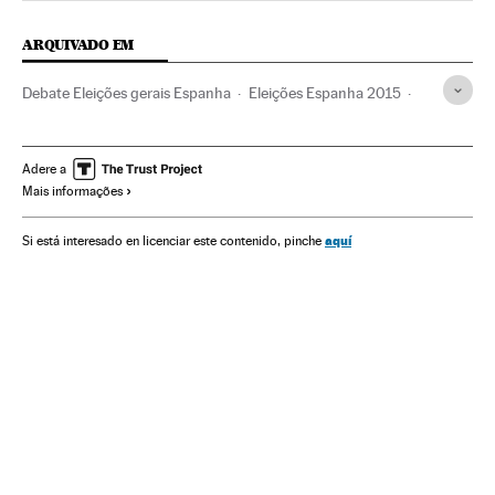
ARQUIVADO EM
Debate Eleições gerais Espanha
Eleições Espanha 2015
Pedro Sánchez
Albert Rivera
Pablo Iglesias
Debates Eleitorais
Candidaturas políticas
Adere a
Mais informações
Pré-campanha eleitoral
Ciudadanos
Eleições Espanha
Atos eleitorais
PSOE
Podemos
Eleições
aquí
Si está interesado en licenciar este contenido, pinche
Partidos políticos
Política
Espanha