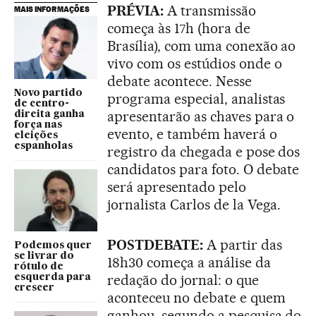
PRÉVIA:
A transmissão
MAIS INFORMAÇÕES
começa às 17h (hora de
Brasília), com uma conexão ao
vivo com os estúdios onde o
debate acontece. Nesse
Novo partido
programa especial, analistas
de centro-
apresentarão as chaves para o
direita ganha
força nas
evento, e também haverá o
eleições
espanholas
registro da chegada e pose dos
candidatos para foto. O debate
será apresentado pelo
jornalista Carlos de la Vega.
POSTDEBATE:
A partir das
Podemos quer
se livrar do
18h30 começa a análise da
rótulo de
redação do jornal: o que
esquerda para
crescer
aconteceu no debate e quem
ganhou, segundo a pesquisa do