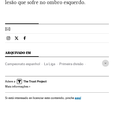
lesão que sofre no ombro esquerdo.
Esportes El País Brasil en Instagram
Esportes El País Brasil en Twitter
Esportes El País Brasil en Facebook
ARQUIVADO EM
Campeonato espanhol
La Liga
Primeira divisão
Real Madrid
FC Barcelona
Liga futebol
Futebol
Times esportes
Organizações desportivas
Competições
Adere a
Mais informações
Esportes
aquí
Si está interesado en licenciar este contenido, pinche