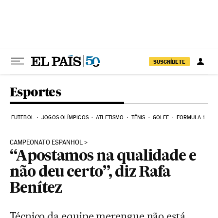
Pular para o conteúdo
SUSCRÍBETE
Esportes
FUTEBOL
JOGOS OLÍMPICOS
ATLETISMO
TÊNIS
GOLFE
FORMULA 1
CAMPEONATO ESPANHOL
“Apostamos na qualidade e
não deu certo”, diz Rafa
Benítez
Técnico da equipe merengue não está