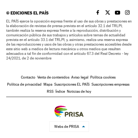
©
EDICIONES EL PAÍS
EL PAÍS BRASIL EN
EL PAÍS BRASI
EL PAÍS B
EL PA
EL PAÍS ejerce la oposición expresa frente al uso de sus obras y prestaciones en
la elaboración de revistas de prensa prevista en el artículo 32.1 del TRLPI;
también realiza la reserva expresa frente a la reproducción, distribución y
comunicación pública de sus trabajos y artículos sobre temas de actualidad
prevista en el artículo 33.1 del TRLPI; y, asimismo, realiza una reserva expresa
de las reproducciones y usos de las obras y otras prestaciones accesibles desde
este sitio web a medios de lectura mecánica u otros medios que resulten
adecuados a tal fin de conformidad con el artículo 67.3 del Real Decreto - ley
24/2021, de 2 de noviembre
Contacto
Venta de contenidos
Aviso legal
Política cookies
Política de privacidad
Mapa
Suscripciones EL PAÍS
Suscripciones empresas
RSS
Índice
Noticias de hoy
Webs de PRISA