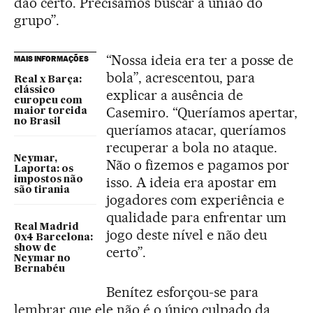
dão certo. Precisamos buscar a união do
grupo”.
“Nossa ideia era ter a posse de
MAIS INFORMAÇÕES
bola”, acrescentou, para
Real x Barça:
clássico
explicar a ausência de
europeu com
Casemiro. “Queríamos apertar,
maior torcida
no Brasil
queríamos atacar, queríamos
recuperar a bola no ataque.
Neymar,
Não o fizemos e pagamos por
Laporta: os
isso. A ideia era apostar em
impostos não
são tirania
jogadores com experiência e
qualidade para enfrentar um
Real Madrid
jogo deste nível e não deu
0x4 Barcelona:
show de
certo”.
Neymar no
Bernabéu
Benítez esforçou-se para
lembrar que ele não é o único culpado da