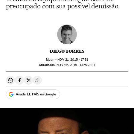
preocupado com sua possível demissão
DIEGO TORRES
Madri -
NOV
21, 2015 - 17:31
atualizado:
NOV
22, 2015 - 06:56
EST
Compartir en Whatsapp
Compartir en Facebook
Compartir en Twitter
Desplegar Redes Sociales
Añadir EL PAÍS en Google