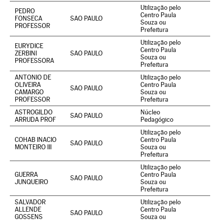
Utilização pelo
PEDRO
Centro Paula
FONSECA
SAO PAULO
Souza ou
PROFESSOR
Prefeitura
Utilização pelo
EURYDICE
Centro Paula
ZERBINI
SAO PAULO
Souza ou
PROFESSORA
Prefeitura
ANTONIO DE
Utilização pelo
OLIVEIRA
Centro Paula
SAO PAULO
CAMARGO
Souza ou
PROFESSOR
Prefeitura
ASTROGILDO
Núcleo
SAO PAULO
ARRUDA PROF
Pedagógico
Utilização pelo
COHAB INACIO
Centro Paula
SAO PAULO
MONTEIRO III
Souza ou
Prefeitura
Utilização pelo
GUERRA
Centro Paula
SAO PAULO
JUNQUEIRO
Souza ou
Prefeitura
SALVADOR
Utilização pelo
ALLENDE
Centro Paula
SAO PAULO
GOSSENS
Souza ou