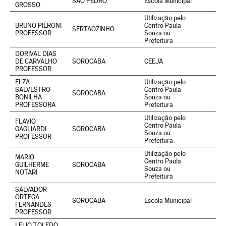
SAO PEDRO
Escola Municipal
GROSSO
Utilização pelo
BRUNO PIERONI
Centro Paula
SERTAOZINHO
PROFESSOR
Souza ou
Prefeitura
DORIVAL DIAS
DE CARVALHO
SOROCABA
CEEJA
PROFESSOR
ELZA
Utilização pelo
SALVESTRO
Centro Paula
SOROCABA
BONILHA
Souza ou
PROFESSORA
Prefeitura
Utilização pelo
FLAVIO
Centro Paula
GAGLIARDI
SOROCABA
Souza ou
PROFESSOR
Prefeitura
Utilização pelo
MARIO
Centro Paula
GUILHERME
SOROCABA
Souza ou
NOTARI
Prefeitura
SALVADOR
ORTEGA
SOROCABA
Escola Municipal
FERNANDES
PROFESSOR
LELIO TOLEDO