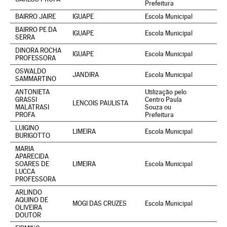
Prefeitura
BAIRRO JAIRE
IGUAPE
Escola Municipal
BAIRRO PE DA
IGUAPE
Escola Municipal
SERRA
DINORA ROCHA
IGUAPE
Escola Municipal
PROFESSORA
OSWALDO
JANDIRA
Escola Municipal
SAMMARTINO
ANTONIETA
Utilização pelo
GRASSI
Centro Paula
LENCOIS PAULISTA
MALATRASI
Souza ou
PROFA
Prefeitura
LUIGINO
LIMEIRA
Escola Municipal
BURIGOTTO
MARIA
APARECIDA
SOARES DE
LIMEIRA
Escola Municipal
LUCCA
PROFESSORA
ARLINDO
AQUINO DE
MOGI DAS CRUZES
Escola Municipal
OLIVEIRA
DOUTOR