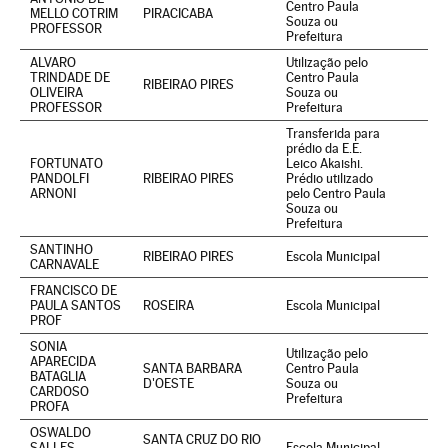
Centro Paula
MELLO COTRIM
PIRACICABA
Souza ou
PROFESSOR
Prefeitura
ALVARO
Utilização pelo
TRINDADE DE
Centro Paula
RIBEIRAO PIRES
OLIVEIRA
Souza ou
PROFESSOR
Prefeitura
Transferida para
prédio da E.E.
FORTUNATO
Leico Akaishi.
PANDOLFI
RIBEIRAO PIRES
Prédio utilizado
ARNONI
pelo Centro Paula
Souza ou
Prefeitura
SANTINHO
RIBEIRAO PIRES
Escola Municipal
CARNAVALE
FRANCISCO DE
PAULA SANTOS
ROSEIRA
Escola Municipal
PROF
SONIA
Utilização pelo
APARECIDA
SANTA BARBARA
Centro Paula
BATAGLIA
D'OESTE
Souza ou
CARDOSO
Prefeitura
PROFA
OSWALDO
SANTA CRUZ DO RIO
SALLES
Escola Municipal