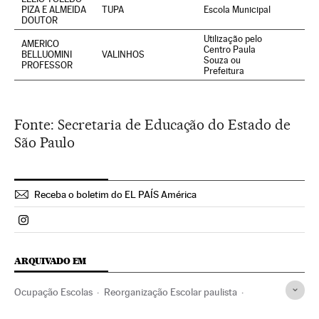
PIZA E ALMEIDA
TUPA
Escola Municipal
DOUTOR
Utilização pelo
AMERICO
Centro Paula
BELLUOMINI
VALINHOS
Souza ou
PROFESSOR
Prefeitura
Fonte: Secretaria de Educação do Estado de
São Paulo
Receba o boletim do EL PAÍS América
Politica El País Brasil en Instagram
ARQUIVADO EM
Ocupação Escolas
Reorganização Escolar paulista
Protestos estudantis
São Paulo
Reforma educacional