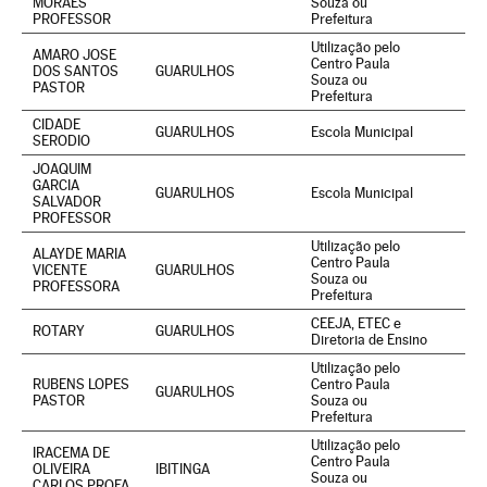
MORAES
Souza ou
PROFESSOR
Prefeitura
Utilização pelo
AMARO JOSE
Centro Paula
DOS SANTOS
GUARULHOS
Souza ou
PASTOR
Prefeitura
CIDADE
GUARULHOS
Escola Municipal
SERODIO
JOAQUIM
GARCIA
GUARULHOS
Escola Municipal
SALVADOR
PROFESSOR
Utilização pelo
ALAYDE MARIA
Centro Paula
VICENTE
GUARULHOS
Souza ou
PROFESSORA
Prefeitura
CEEJA, ETEC e
ROTARY
GUARULHOS
Diretoria de Ensino
Utilização pelo
RUBENS LOPES
Centro Paula
GUARULHOS
PASTOR
Souza ou
Prefeitura
Utilização pelo
IRACEMA DE
Centro Paula
OLIVEIRA
IBITINGA
Souza ou
CARLOS PROFA