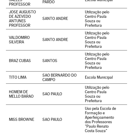
PARDO
PROFESSOR
JOSE AUGUSTO
Utilização pelo
DE AZEVEDO
Centro Paula
SANTO ANDRE
ANTUNES
Souza ou
PROFESSOR
Prefeitura
Utilização pelo
VALDOMIRO
Centro Paula
SANTO ANDRE
SILVEIRA
Souza ou
Prefeitura
Utilização pelo
Centro Paula
BRAZ CUBAS
SANTOS
Souza ou
Prefeitura
SAO BERNARDO DO
TITO LIMA
Escola Municipal
CAMPO
Utilização pelo
HOMEM DE
Centro Paula
SAO PAULO
MELLO BARAO
Souza ou
Prefeitura
Uso pela Escola de
Formação e
Aperfeiçoamento
MISS BROWNE
SAO PAULO
dos Professores
"Paulo Renato
Costa Souza"