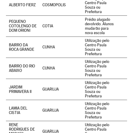
Centro Paula
ALBERTO FIERZ
COSMOPOLIS
Souza ou
Prefeitura
Prédio alugado
PEQUENO
devolvido. Alunos
COTOLENGO DE
COTIA
mudarão para
DOM ORIONI
nova escola
Utilização pelo
BAIRRO DA
Centro Paula
CUNHA
ROCA GRANDE
Souza ou
Prefeitura
Utilização pelo
BAIRRO DO RIO
Centro Paula
CUNHA
ABAIXO
Souza ou
Prefeitura
Utilização pelo
JARDIM
Centro Paula
GUARUJA
PRIMAVERA II
Souza ou
Prefeitura
Utilização pelo
LAMIA DEL
Centro Paula
GUARUJA
CISTIA
Souza ou
Prefeitura
RENE
Utilização pelo
RODRIGUES DE
Centro Paula
GUARUJA