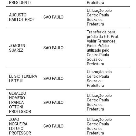
PRESIDENTE
Prefeitura
Utilização pelo
AUGUSTO
Centro Paula
SAO PAULO
BAILLOT PROF
Souza ou
Prefeitura
Transferida para
prédio da E.E. Prof.
Valdir Fernandes
JOAQUIN
Pinto. Prédio
SAO PAULO
SUAREZ
utilizado pelo
Centro Paula
Souza ou
Prefeitura
Utilização pelo
ELISIO TEIXEIRA
Centro Paula
SAO PAULO
LEITE III
Souza ou
Prefeitura
GERALDO
Utilização pelo
HOMERO
Centro Paula
FRANCA
SAO PAULO
Souza ou
OTTONI
Prefeitura
PROFESSOR
JOAO
Utilização pelo
NOGUEIRA
Centro Paula
SAO PAULO
LOTUFO
Souza ou
PROFESSOR
Prefeitura