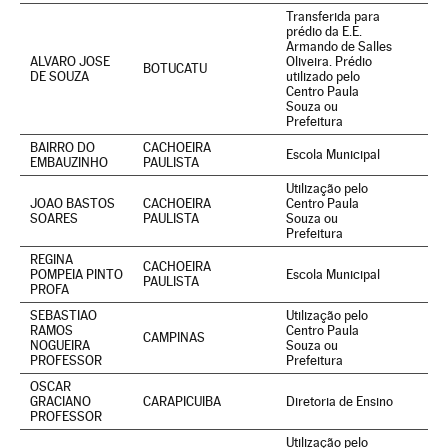
Transferida para
prédio da E.E.
Armando de Salles
ALVARO JOSE
Oliveira. Prédio
BOTUCATU
DE SOUZA
utilizado pelo
Centro Paula
Souza ou
Prefeitura
BAIRRO DO
CACHOEIRA
Escola Municipal
EMBAUZINHO
PAULISTA
Utilização pelo
JOAO BASTOS
CACHOEIRA
Centro Paula
SOARES
PAULISTA
Souza ou
Prefeitura
REGINA
CACHOEIRA
POMPEIA PINTO
Escola Municipal
PAULISTA
PROFA
SEBASTIAO
Utilização pelo
RAMOS
Centro Paula
CAMPINAS
NOGUEIRA
Souza ou
PROFESSOR
Prefeitura
OSCAR
GRACIANO
CARAPICUIBA
Diretoria de Ensino
PROFESSOR
Utilização pelo