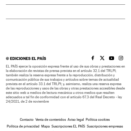
©
EDICIONES EL PAÍS
EL PAÍS BRASIL EN
EL PAÍS BRASI
EL PAÍS B
EL PA
EL PAÍS ejerce la oposición expresa frente al uso de sus obras y prestaciones en
la elaboración de revistas de prensa prevista en el artículo 32.1 del TRLPI;
también realiza la reserva expresa frente a la reproducción, distribución y
comunicación pública de sus trabajos y artículos sobre temas de actualidad
prevista en el artículo 33.1 del TRLPI; y, asimismo, realiza una reserva expresa
de las reproducciones y usos de las obras y otras prestaciones accesibles desde
este sitio web a medios de lectura mecánica u otros medios que resulten
adecuados a tal fin de conformidad con el artículo 67.3 del Real Decreto - ley
24/2021, de 2 de noviembre
Contacto
Venta de contenidos
Aviso legal
Política cookies
Política de privacidad
Mapa
Suscripciones EL PAÍS
Suscripciones empresas