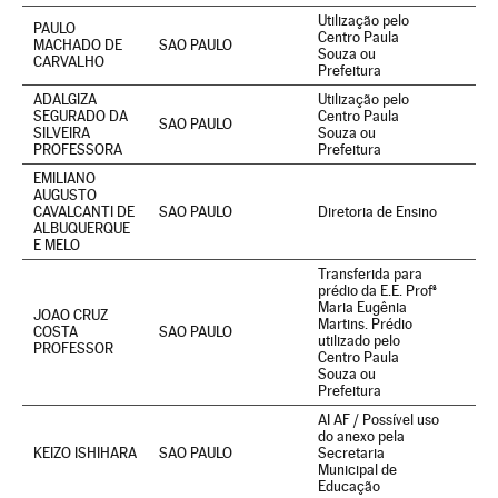
Utilização pelo
PAULO
Centro Paula
MACHADO DE
SAO PAULO
Souza ou
CARVALHO
Prefeitura
ADALGIZA
Utilização pelo
SEGURADO DA
Centro Paula
SAO PAULO
SILVEIRA
Souza ou
PROFESSORA
Prefeitura
EMILIANO
AUGUSTO
CAVALCANTI DE
SAO PAULO
Diretoria de Ensino
ALBUQUERQUE
E MELO
Transferida para
prédio da E.E. Profª
Maria Eugênia
JOAO CRUZ
Martins. Prédio
COSTA
SAO PAULO
utilizado pelo
PROFESSOR
Centro Paula
Souza ou
Prefeitura
AI AF / Possível uso
do anexo pela
KEIZO ISHIHARA
SAO PAULO
Secretaria
Municipal de
Educação