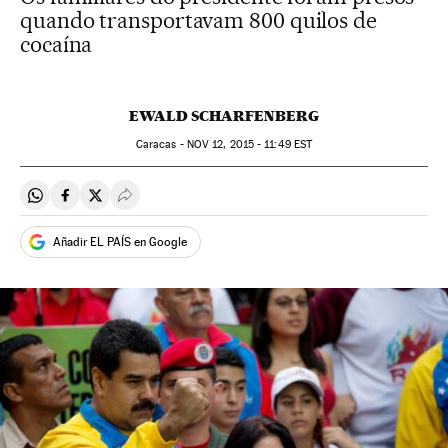
quando transportavam 800 quilos de
cocaína
EWALD SCHARFENBERG
Caracas -
NOV
12, 2015 - 11:49
EST
Compartir en Whatsapp
Compartir en Facebook
Compartir en Twitter
Desplegar Redes Sociales
Añadir EL PAÍS en Google