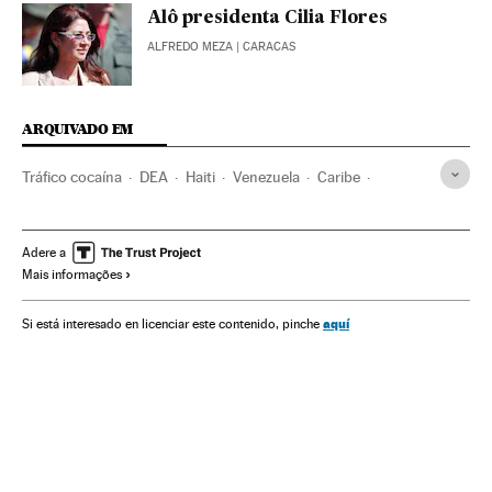
Alô presidenta Cilia Flores
ALFREDO MEZA
| CARACAS
ARQUIVADO EM
Tráfico cocaína
DEA
Haiti
Venezuela
Caribe
Luta antidroga
Narcotráfico
Estados Unidos
Delitos contra saúde pública
América do Norte
Adere a
Mais informações
América Latina
América do Sul
América
Delitos
Justiça
Nicolás Maduro
aquí
Si está interesado en licenciar este contenido, pinche