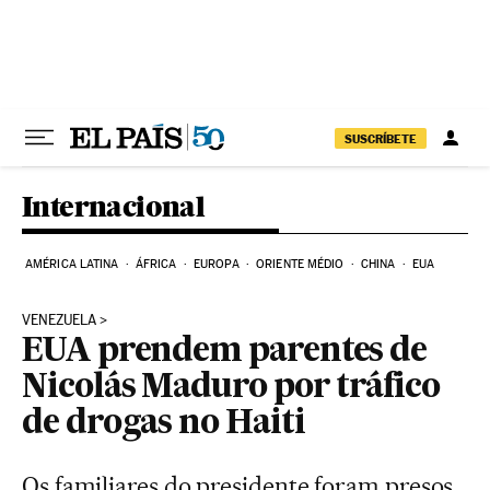
Pular para o conteúdo
SUSCRÍBETE
Internacional
AMÉRICA LATINA
ÁFRICA
EUROPA
ORIENTE MÉDIO
CHINA
EUA
VENEZUELA
EUA prendem parentes de
Nicolás Maduro por tráfico
de drogas no Haiti
Os familiares do presidente foram presos