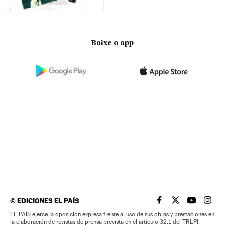
Baixe o app
©
EDICIONES EL PAÍS
EL PAÍS BRASIL EN
EL PAÍS BRASI
EL PAÍS B
EL PA
EL PAÍS ejerce la oposición expresa frente al uso de sus obras y prestaciones en
la elaboración de revistas de prensa prevista en el artículo 32.1 del TRLPI;