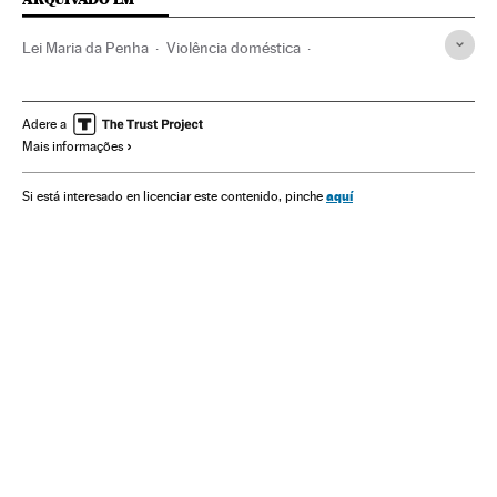
Lei Maria da Penha
Violência doméstica
Assassinato mulheres
Maus-tratos mulheres
Homicídios
Violência masculina
Legislação Brasileira
Adere a
Mais informações
Violência gênero
Machismo
Brasil
Assassinatos
Violência
Sexismo
Direitos mulher
América do Sul
aquí
Si está interesado en licenciar este contenido, pinche
América Latina
Acontecimentos
Mulheres
Relações gênero
América
Delitos
Preconceitos
Justiça
Problemas sociais
Sociedade