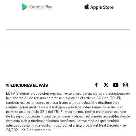
©
EDICIONES EL PAÍS
EL PAÍS BRASIL EN
EL PAÍS BRASI
EL PAÍS B
EL PA
EL PAÍS ejerce la oposición expresa frente al uso de sus obras y prestaciones en
la elaboración de revistas de prensa prevista en el artículo 32.1 del TRLPI;
también realiza la reserva expresa frente a la reproducción, distribución y
comunicación pública de sus trabajos y artículos sobre temas de actualidad
prevista en el artículo 33.1 del TRLPI; y, asimismo, realiza una reserva expresa
de las reproducciones y usos de las obras y otras prestaciones accesibles desde
este sitio web a medios de lectura mecánica u otros medios que resulten
adecuados a tal fin de conformidad con el artículo 67.3 del Real Decreto - ley
24/2021, de 2 de noviembre