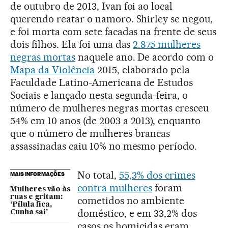
de outubro de 2013, Ivan foi ao local
querendo reatar o namoro. Shirley se negou,
e foi morta com sete facadas na frente de seus
dois filhos. Ela foi uma das
2.875 mulheres
negras mortas
naquele ano. De acordo com o
Mapa da Violência
2015, elaborado pela
Faculdade Latino-Americana de Estudos
Sociais e lançado nesta segunda-feira, o
número de mulheres negras mortas cresceu
54% em 10 anos (de 2003 a 2013), enquanto
que o número de mulheres brancas
assassinadas caiu 10% no mesmo período.
No total,
55,3% dos crimes
MAIS INFORMAÇÕES
contra mulheres
foram
Mulheres vão às
ruas e gritam:
cometidos no ambiente
‘Pílula fica,
doméstico, e em 33,2% dos
Cunha sai’
casos os homicidas eram