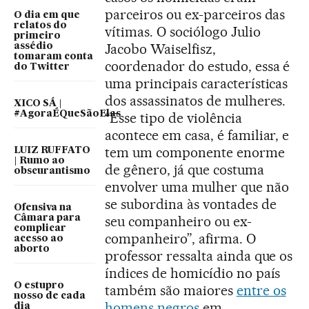
parceiros ou ex-parceiros das
O dia em que
relatos do
vítimas. O sociólogo Julio
primeiro
Jacobo Waiselfisz,
assédio
tomaram conta
coordenador do estudo, essa é
do Twitter
uma principais características
dos assassinatos de mulheres.
XICO SÁ |
#AgoraÉQueSãoElas
“Esse tipo de violência
acontece em casa, é familiar, e
tem um componente enorme
LUIZ RUFFATO
| Rumo ao
de gênero, já que costuma
obscurantismo
envolver uma mulher que não
se subordina às vontades de
Ofensiva na
Câmara para
seu companheiro ou ex-
complicar
companheiro”, afirma. O
acesso ao
aborto
professor ressalta ainda que os
índices de homicídio no país
O estupro
também são maiores
entre os
nosso de cada
homens negros
em
dia